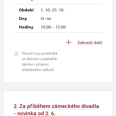
1. 10.-25. 10.
čt–ne
10.00 – 15.00
27. 10.-1. 11.
Zobrazit další
út–ne
Přesné časy prohlídek
10.00 – 15.00
se dozvíte v pokladně
zámku v přízemí
arkádového nádvoří.
2. Za příběhem zámeckého divadla
- novinka od 2. 6.