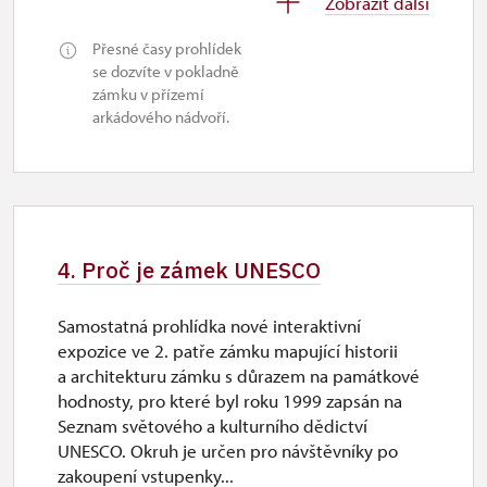
Zobrazit další
út–ne
Přesné časy prohlídek
10.00 – 15.00
se dozvíte v pokladně
zámku v přízemí
arkádového nádvoří.
4. Proč je zámek UNESCO
Samostatná prohlídka nové interaktivní
expozice ve 2. patře zámku mapující historii
a architekturu zámku s důrazem na památkové
hodnosty, pro které byl roku 1999 zapsán na
Seznam světového a kulturního dědictví
UNESCO. Okruh je určen pro návštěvníky po
zakoupení vstupenky...