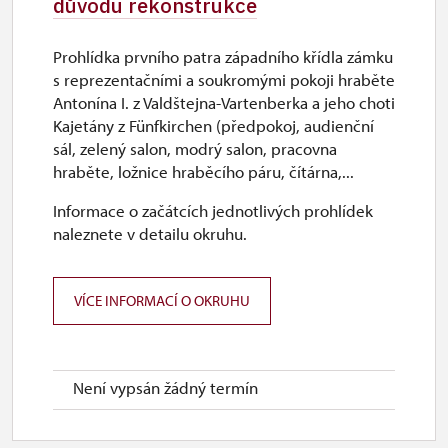
důvodu rekonstrukce
Prohlídka prvního patra západního křídla zámku
s reprezentačními a soukromými pokoji hraběte
Antonína I. z Valdštejna-Vartenberka a jeho choti
Kajetány z Fünfkirchen (předpokoj, audienční
sál, zelený salon, modrý salon, pracovna
hraběte, ložnice hraběcího páru, čítárna,...
Informace o začátcích jednotlivých prohlídek
naleznete v detailu okruhu.
VÍCE INFORMACÍ O OKRUHU
Není vypsán žádný termín