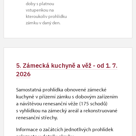
doby s platnou
ne
vstupenkou na
10.00 – 15.00
kteroukoliv prohlídku
zámku v daný den.
2. 11.-16. 11.
čt–so
10.00 – 14.00
18. 11.-27. 11.
5. Zámecká kuchyně a věž - od 1. 7.
čt–ne
2026
10.00 – 14.00
Samostatná prohlídka obnovené zámecké
28. 11.-13. 12.
kuchyně v přízemí zámku s dobovým zařízením
a návštěvou renesanční věže (175 schodů)
čt–ne
s vyhlídkou na zámecký areál a rekonstruované
10.00 – 14.00
renesanční střechy.
19. 12.-20. 12.
Informace o začátcích jednotlivých prohlídek