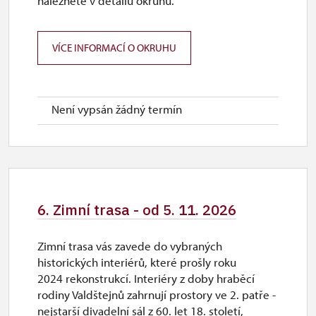
naleznete v detailu okruhu.
so–ne
13.00 – 17.00
VÍCE INFORMACÍ O OKRUHU
2027
Není vypsán žádný termín
2. 1.-31. 3.
čt–ne
10.00 – 14.00
6. Zimní trasa - od 5. 11. 2026
Zimní trasa vás zavede do vybraných
historických interiérů, které prošly roku
2024 rekonstrukcí. Interiéry z doby hraběcí
rodiny Valdštejnů zahrnují prostory ve 2. patře -
nejstarší divadelní sál z 60. let 18. století,