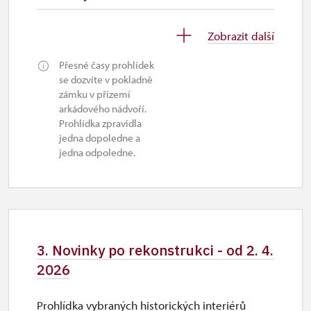
27. 10.-1. 11.
Zobrazit další
út–ne
Přesné časy prohlídek
10.00 – 15.00
se dozvíte v pokladně
zámku v přízemí
arkádového nádvoří.
Prohlídka zpravidla
jedna dopoledne a
jedna odpoledne.
3. Novinky po rekonstrukci - od 2. 4.
2026
Prohlídka vybraných historických interiérů