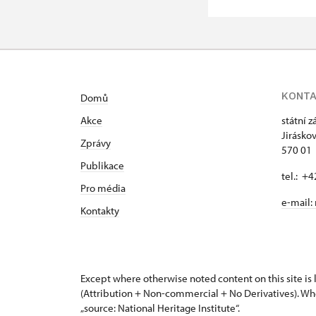
KONT
Domů
Akce
státní 
Jirásko
Zprávy
570 01 
Publikace
tel.: +
Pro média
e-mail:
Kontakty
Except where otherwise noted content on this site i
(Attribution + Non-commercial + No Derivatives). Wh
„source: National Heritage Institute“.