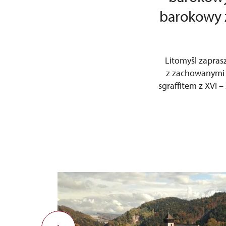
barokowy z
Litomyšl zaprasz
z zachowanymi 
sgraffitem z XVI 