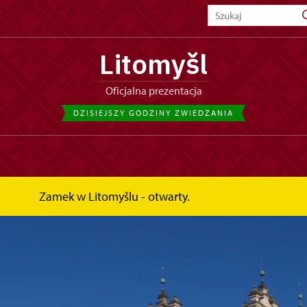
Litomyšl
Oficjalna prezentacja
DZISIEJSZY GODZINY ZWIEDZANIA
Zamek w Litomyšlu - otwarty.