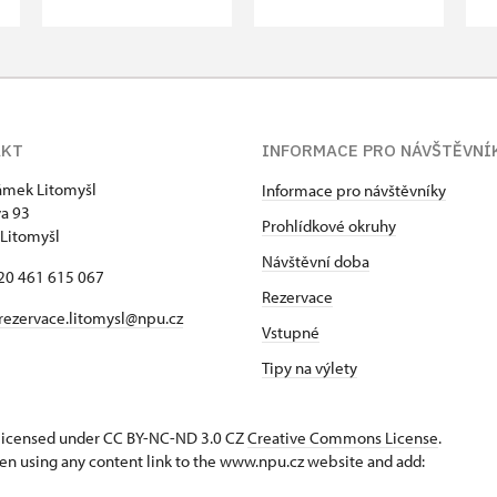
AKT
INFORMACE PRO NÁVŠTĚVNÍ
zámek Litomyšl
Informace pro návštěvníky
va 93
Prohlídkové okruhy
Litomyšl
Návštěvní doba
420 461 615 067
Rezervace
rezervace.litomysl@npu.cz
Vstupné
Tipy na výlety
s licensed under CC BY-NC-ND 3.0 CZ
Creative Commons License
.
en using any content link to the www.npu.cz website and add: