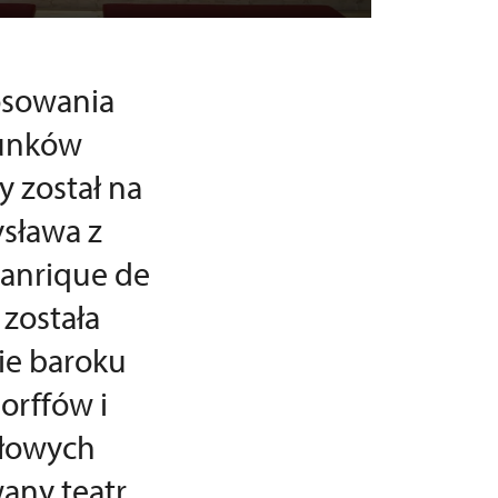
tosowania
runków
 został na
ysława z
Manrique de
została
ie baroku
orffów i
ołowych
any teatr