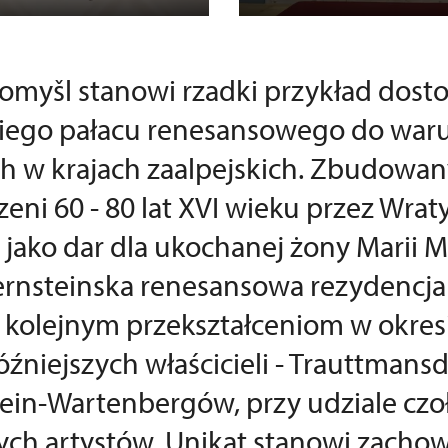
tomyšl stanowi rzadki przykład dos
iego pałacu renesansowego do wa
h w krajach zaalpejskich. Zbudowany
zeni 60 - 80 lat XVI wieku przez Wrat
 jako dar dla ukochanej żony Marii 
Pernsteinska renesansowa rezydencja 
kolejnym przekształceniom w okres
óźniejszych właścicieli - Trauttmansd
ein-Wartenbergów, przy udziale cz
ch artystów. Unikat stanowi zachow