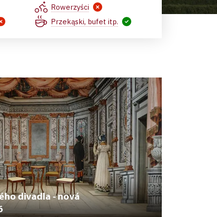
Rowerzyści
Przekąski, bufet itp.
ho divadla - nová
6