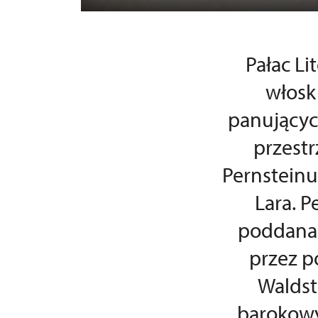
Pałac Li
włosk
panującyc
przestr
Pernsteinu
Lara. 
poddana 
przez p
Waldst
barokowy