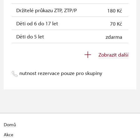
Držitelé průkazu ZTP, ZTP/P
180 Kč
Děti od 6 do 17 let
70 Kč
Děti do 5 let
zdarma
Průvodce držitele průkazu ZTP/P
zdarma
Zobrazit další
Pedagogický dozor (pro školní
zdarma
skupiny 1 osoba na 10 dětí)
nutnost rezervace pouze pro skupiny
Průvodce organizované skupiny
zdarma
(pro skupinu 1 osoba 15 osob)
Karta zaměstnance PO MK ČR s QR
zdarma
kódem MK ČR (pouze držitel)
Průkaz ICOMOS (pouze držitel)
zdarma
Domů
Akce
Celoroční volné vstupenky vydané
zdarma