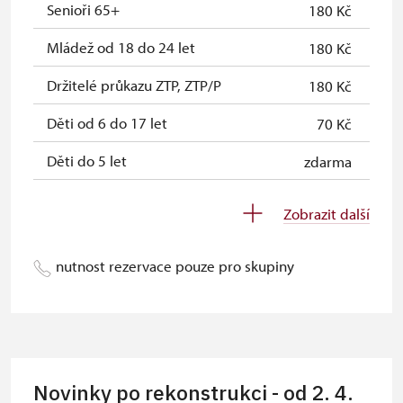
rodinní příslušníci)
Senioři 65+
180 Kč
Průkaz Náš člověk (pouze držitel)
zdarma
Mládež od 18 do 24 let
180 Kč
Roční permanentka NPÚ
zdarma
Držitelé průkazu ZTP, ZTP/P
180 Kč
Děti od 6 do 17 let
70 Kč
Děti do 5 let
zdarma
Průvodce držitele průkazu ZTP/P
zdarma
Zobrazit další
Pedagogický dozor (pro školní
zdarma
skupiny 1 osoba na 10 dětí)
nutnost rezervace pouze pro skupiny
Průvodce organizované skupiny
zdarma
(pro skupinu 1 osoba 15 osob)
Karta zaměstnance PO MK ČR s QR
neposkytuje se
kódem MK ČR (pouze držitel)
Novinky po rekonstrukci - od 2. 4.