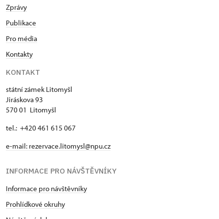
NPÚ (držitel a 1 osoba)
Zprávy
Publikace
Jednorázové vstupenky vydané NPÚ
zdarma
(pouze držitel)
Pro média
Kontakty
Průkaz zaměstnance NPÚ (+ až 3
zdarma
rodinní příslušníci)
KONTAKT
státní zámek Litomyšl
Průkaz Náš člověk (pouze držitel)
zdarma
Jiráskova 93
570 01 Litomyšl
tel.: +420 461 615 067
e-mail:
rezervace.litomysl@npu.cz
INFORMACE PRO NÁVŠTĚVNÍKY
Informace pro návštěvníky
Prohlídkové okruhy