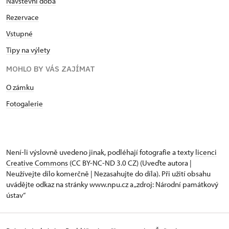
Návštěvní doba
Rezervace
Vstupné
Tipy na výlety
MOHLO BY VÁS ZAJÍMAT
O zámku
Fotogalerie
Není-li výslovně uvedeno jinak, podléhají fotografie a texty
licenci
Creative Commons
(CC BY-NC-ND 3.0 CZ) (Uveďte autora |
Neužívejte dílo komerčně | Nezasahujte do díla). Při užití obsahu
uvádějte odkaz na stránky www.npu.cz a „zdroj: Národní památkový
ústav“