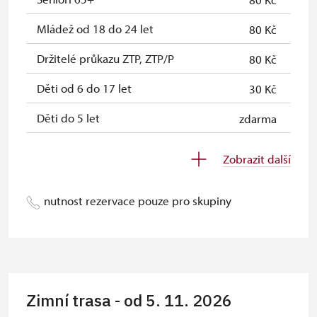
Mládež od 18 do 24 let
80 Kč
Držitelé průkazu ZTP, ZTP/P
80 Kč
Děti od 6 do 17 let
30 Kč
Děti do 5 let
zdarma
Průvodce držitele průkazu ZTP/P
zdarma
Zobrazit další
Pedagogický dozor (pro školní
zdarma
skupiny 1 osoba na 10 dětí)
nutnost rezervace pouze pro skupiny
Průvodce organizované skupiny
zdarma
(pro skupinu 1 osoba 15 osob)
Karta zaměstnance PO MK ČR s QR
ne
kódem MK ČR (pouze držitel)
Zimní trasa - od 5. 11. 2026
Průkaz ICOMOS (pouze držitel)
ne