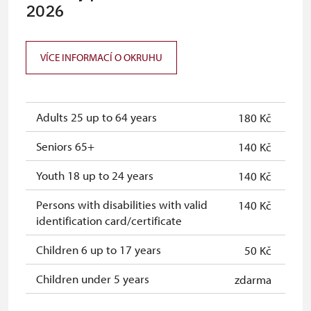
Průkaz ICOMOS (pouze držitel)
2026
neposkytuje se
Celoroční volné vstupenky vydané
zdarma
NPÚ (držitel a 1 osoba)
VÍCE INFORMACÍ O OKRUHU
Jednorázové vstupenky vydané NPÚ
zdarma
(pouze držitel)
Adults 25 up to 64 years
180 Kč
Průkaz zaměstnance NPÚ (+ až 3
zdarma
rodinní příslušníci)
Seniors 65+
140 Kč
Průkaz Náš člověk (pouze držitel)
zdarma
Youth 18 up to 24 years
140 Kč
Roční permanentka NPÚ
zdarma
Persons with disabilities with valid
140 Kč
identification card/certificate
Children 6 up to 17 years
50 Kč
Children under 5 years
zdarma
Person accompanying a disabled
zdarma