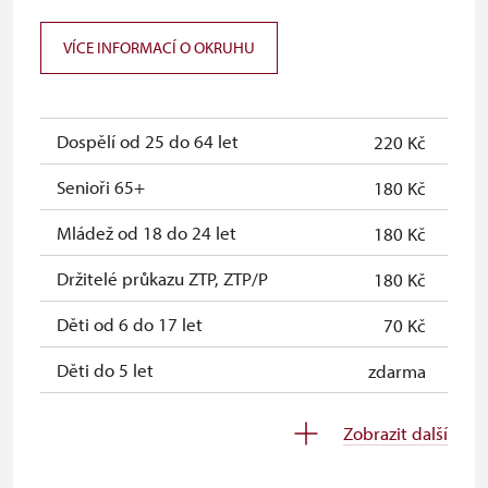
Celoroční volné vstupenky vydané
zdarma
VÍCE INFORMACÍ O OKRUHU
NPÚ (držitel a 1 osoba)
Jednorázové vstupenky vydané NPÚ
zdarma
(pouze držitel)
Dospělí od 25 do 64 let
220 Kč
Průkaz zaměstnance NPÚ (+ až 3
zdarma
Senioři 65+
180 Kč
rodinní příslušníci)
Mládež od 18 do 24 let
180 Kč
Průkaz Náš člověk (pouze držitel)
zdarma
Držitelé průkazu ZTP, ZTP/P
180 Kč
Děti od 6 do 17 let
70 Kč
Děti do 5 let
zdarma
Průvodce držitele průkazu ZTP/P
zdarma
Zobrazit další
Pedagogický dozor (pro školní
zdarma
skupiny 1 osoba na 10 dětí)