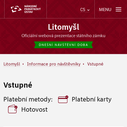
MENU
CS
Litomyšl
oficiální webová prezentace státního zámku
DNEŠNÍ NÁVŠTĚVNÍ DOBA
Litomyšl
Informace pro návštěvníky
Vstupné
Vstupné
Platební metody:
Platební karty
Hotovost