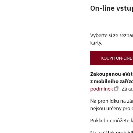
On-line vstu
Vyberte si ze sezn
karty.
KOUPIT ON-LINE
Zakoupenou eVstupe
z mobilního zaříz
podmínek
. Zák
Na prohlídku na zá
nejsou určeny pro o
Pokladnu můžete ko
Na začátek prohlí