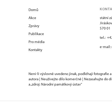
KONT
Domů
Akce
státní 
Jirásko
Zprávy
570 01 
Publikace
tel.: +
Pro média
e-mail:
Kontakty
Není-li výslovně uvedeno jinak, podléhají fotografie a
autora | Neužívejte dílo komerčně | Nezasahujte do dí
a „zdroj: Národní památkový ústav“