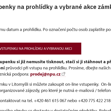
penky na prohlídky a vybrané akce zám
amu datum a prohlídku. Po označení počtu osob zaplatíte po
 VSTUPENKU NA PROHLÍDKU A VYBRANOU AKCI
nku si již nemusíte tisknout, stačí si ji stáhnout a pře
ení
průvodci při vstupu na prohlídku. Prosíme, dbejte našic
aznická podpora:
prodej@npu.cz
mku v Litomyšli si můžete zakoupit on-line vstupenky. On-l
rganizované zájezdy, pro které je nutná e-mailová / telefon
ntaktovat na tel. +420 461 615 067 nebo +420 775 422 218
dkového okruhu se dostavte v dostatečném předstihu. Poku