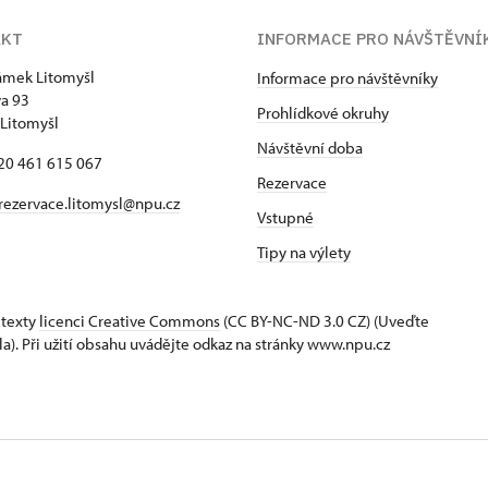
AKT
INFORMACE PRO NÁVŠTĚVNÍ
zámek Litomyšl
Informace pro návštěvníky
va 93
Prohlídkové okruhy
Litomyšl
Návštěvní doba
420 461 615 067
Rezervace
rezervace.litomysl@npu.cz
Vstupné
Tipy na výlety
 texty
licenci Creative Commons
(CC BY-NC-ND 3.0 CZ) (Uveďte
la). Při užití obsahu uvádějte odkaz na stránky www.npu.cz