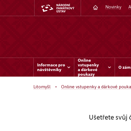
Novinky
A
Online
Informace pro
vstupenky
O zám
návštěvníky
a dárkové
poukazy
Litomyšl
Online vstupenky a dárkové pouk
Ušetřete svůj 