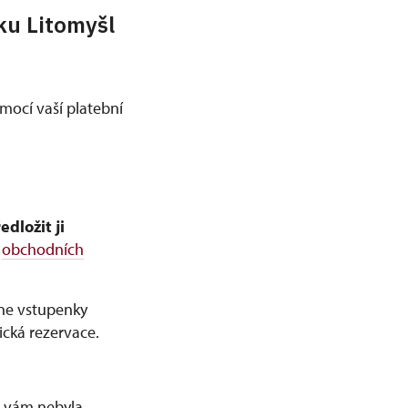
ku Litomyšl
mocí vaší platební
dložit ji
h
obchodních
ine vstupenky
ická rezervace.
d vám nebyla