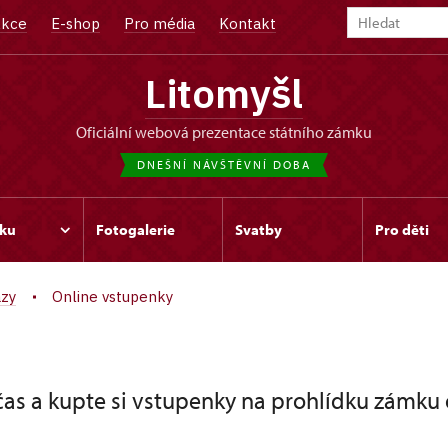
kce
E-shop
Pro média
Kontakt
Litomyšl
oficiální webová prezentace státního zámku
DNEŠNÍ NÁVŠTĚVNÍ DOBA
ku
Fotogalerie
Svatby
Pro děti
azy
Online vstupenky
čas a kupte si vstupenky na prohlídku zámku 