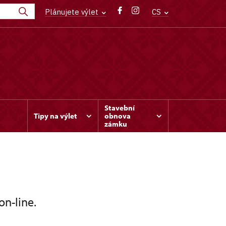
Plánujete výlet
CS
Stavební
Tipy na výlet
obnova
zámku
on-line.