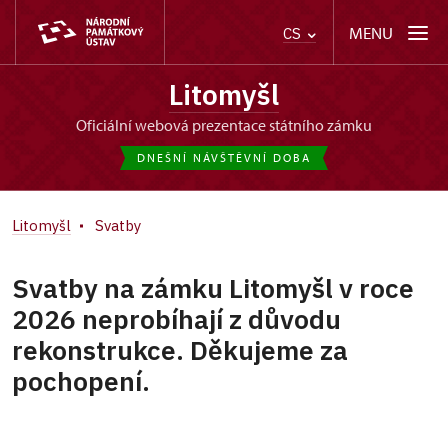
MENU
CS
Litomyšl
oficiální webová prezentace státního zámku
DNEŠNÍ NÁVŠTĚVNÍ DOBA
Litomyšl
Svatby
Svatby na zámku Litomyšl v roce
2026 neprobíhají z důvodu
rekonstrukce. Děkujeme za
pochopení.