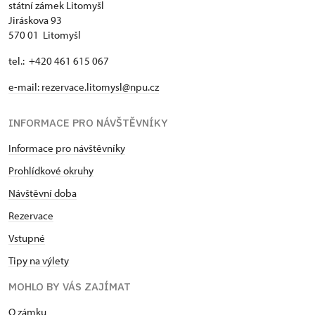
státní zámek Litomyšl
Jiráskova 93
570 01 Litomyšl
tel.: +420 461 615 067
e-mail:
rezervace.litomysl@npu.cz
INFORMACE PRO NÁVŠTĚVNÍKY
Informace pro návštěvníky
Prohlídkové okruhy
Návštěvní doba
Rezervace
Vstupné
Tipy na výlety
MOHLO BY VÁS ZAJÍMAT
O zámku