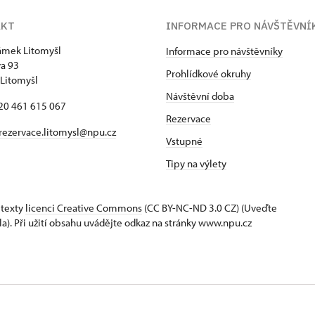
AKT
INFORMACE PRO NÁVŠTĚVNÍ
zámek Litomyšl
Informace pro návštěvníky
va 93
Prohlídkové okruhy
Litomyšl
Návštěvní doba
420 461 615 067
Rezervace
rezervace.litomysl@npu.cz
Vstupné
Tipy na výlety
 texty
licenci Creative Commons
(CC BY-NC-ND 3.0 CZ) (Uveďte
la). Při užití obsahu uvádějte odkaz na stránky www.npu.cz