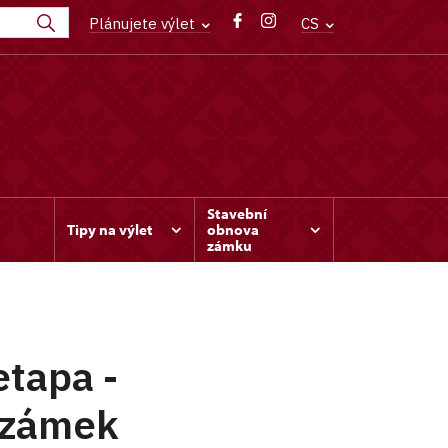
Plánujete výlet
CS
Stavební
Tipy na výlet
obnova
zámku
etapa -
 zámek