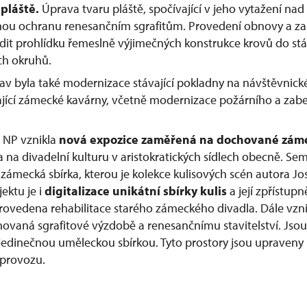
 pláště.
Úprava tvaru pláště, spočívající v jeho vytažení nad
nou ochranu renesančním sgrafitům. Provedení obnovy a za
it prohlídku řemeslně výjimečných konstrukce krovů do stá
ch okruhů.
av byla také modernizace stávající pokladny na návštěvnic
ající zámecké kavárny, včetně modernizace požárního a za
. NP vznikla
nová expozice zaměřená na dochované zám
a na divadelní kulturu v aristokratických sídlech obecně. Se
 zámecká sbírka, kterou je kolekce kulisových scén autora Jos
ektu je i
digitalizace unikátní sbírky kulis
a její zpřístupn
rovedena rehabilitace starého zámeckého divadla. Dále vzni
ovaná sgrafitové výzdobě a renesančnímu stavitelství. Jso
jedinečnou uměleckou sbírkou. Tyto prostory jsou upraveny
 provozu.