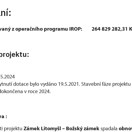
ní:
aný z operačního programu IROP:
264 829 282,31 K
projektu:
.5.2024
tnutí dotace bylo vydáno 19.5.2021. Stavební fáze projektu
 dokončena v roce 2024.
a :
ti projektu
Zámek Litomyšl – Božský zámek
spadala
obno