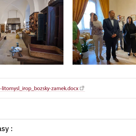
-litomysl_irop_bozsky-zamek.docx
sy :