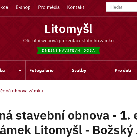
kce
E-shop
Pro média
Kontakt
Litomyšl
oficiální webová prezentace státního zámku
DNEŠNÍ NÁVŠTĚVNÍ DOBA
ku
Fotogalerie
Svatby
Pro děti
čená obnova zámku
á stavební obnova - 1. 
ámek Litomyšl - Božský