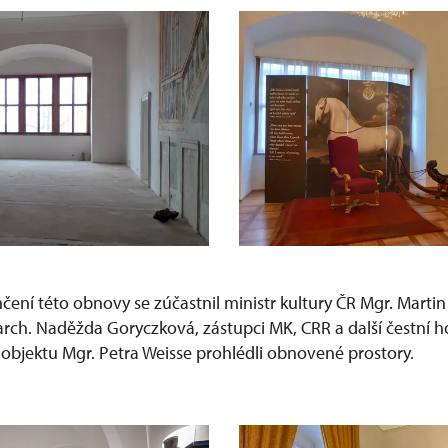
ení této obnovy se zúčastnil ministr kultury ČR Mgr. Martin
arch. Naděžda Goryczková, zástupci MK, CRR a další čestní hos
objektu Mgr. Petra Weisse prohlédli obnovené prostory.