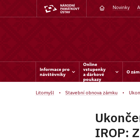
Novinky
A
Online
Informace pro
vstupenky
O zám
návštěvníky
a dárkové
poukazy
Litomyšl
Stavební obnova zámku
Ukon
Ukončen
IROP: Z