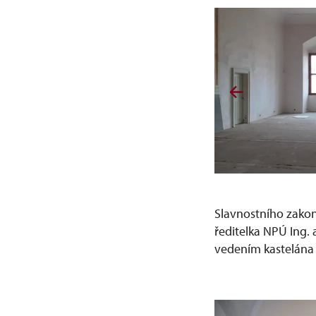
Slavnostního zakonč
ředitelka NPÚ Ing. 
vedením kastelána 