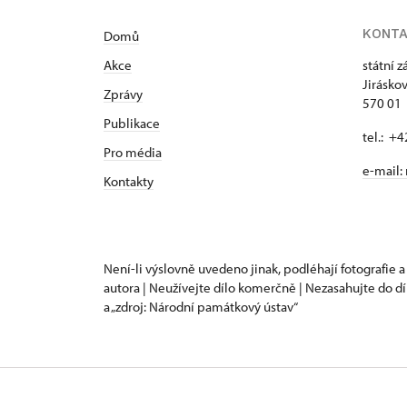
KONT
Domů
Akce
státní 
Jirásko
Zprávy
570 01 
Publikace
tel.: +
Pro média
e-mail:
Kontakty
Není-li výslovně uvedeno jinak, podléhají fotografie a
autora | Neužívejte dílo komerčně | Nezasahujte do dí
a „zdroj: Národní památkový ústav“