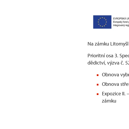
Na zámku Litomyšl 
Prioritní osa 3. Spe
dědictví, výzva č. 
Obnova vybr
Obnova střeš
Expozice II.
zámku