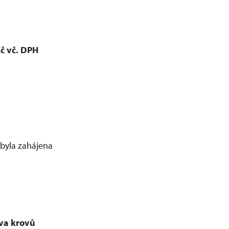
č vč. DPH
 byla zahájena
va krovů