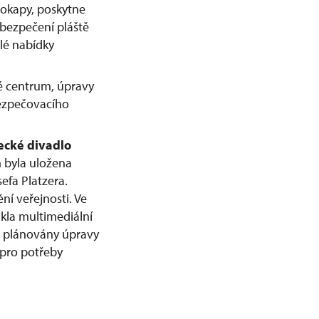
 okapy, poskytne
bezpečení pláště
lé nabídky
ké centrum, úpravy
bezpečovacího
ecké divadlo
m byla uložena
efa Platzera.
ění veřejnosti. Ve
kla multimediální
u plánovány úpravy
 pro potřeby