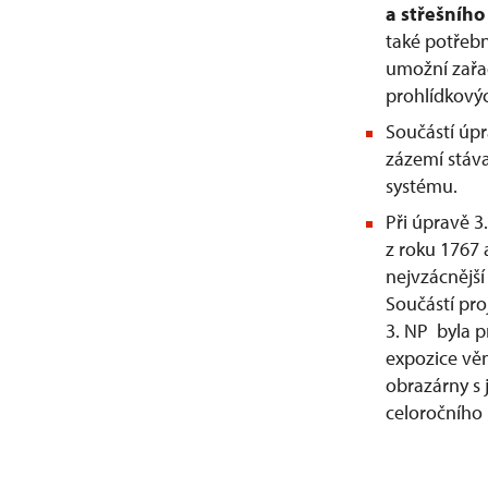
a střešního
také potřeb
umožní zařad
prohlídkový
Součástí úpr
zázemí stáv
systému.
Při úpravě 3
z roku 1767 
nejvzácnější
Součástí proj
3. NP byla p
expozice věn
obrazárny s 
celoročního