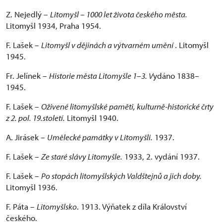
Z. Nejedlý –
Litomyšl – 1000 let života českého města.
Litomyšl 1934, Praha 1954.
F. Lašek –
Litomyšl v dějinách a výtvarném umění
. Litomyšl
1945.
Fr. Jelínek –
Historie města Litomyšle 1
–
3. V
ydáno 1838–
1945.
F. Lašek –
Oživené litomyšlské paměti, kulturně-historické črty
z 2. pol. 19.století.
Litomyšl 1940.
A. Jirásek –
Umělecké památky v Litomyšli.
1937.
F. Lašek –
Ze staré slávy Litomyšle.
1933, 2. vydání 1937.
F. Lašek –
Po stopách litomyšlských Valdštejnů a jich doby.
Litomyšl 1936.
F. Páta –
Litomyšlsko
. 1913. Výňatek z díla Království
českého.