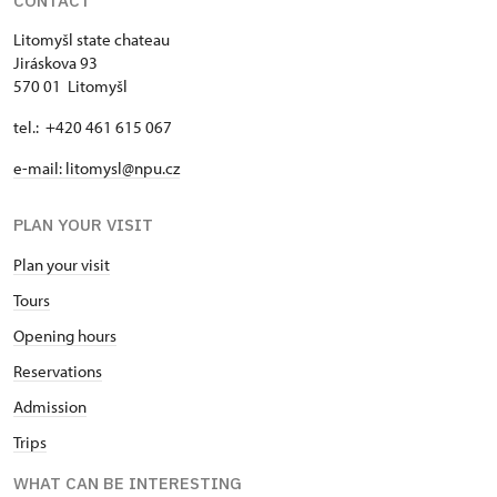
CONTACT
Litomyšl state chateau
Jiráskova 93
570 01 Litomyšl
tel.: +420 461 615 067
e-mail: litomysl@npu.cz
PLAN YOUR VISIT
Plan your visit
Tours
Opening hours
Reservations
Admission
Trips
WHAT CAN BE INTERESTING