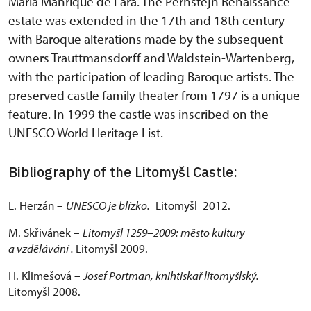
Maria Manrique de Lara. The Pernštejn Renaissance
estate was extended in the 17th and 18th century
with Baroque alterations made by the subsequent
owners Trauttmansdorff and Waldstein-Wartenberg,
with the participation of leading Baroque artists. The
preserved castle family theater from 1797 is a unique
feature. In 1999 the castle was inscribed on the
UNESCO World Heritage List.
Bibliography of the Litomyšl Castle:
L. Herzán –
UNESCO je blízko.
Litomyšl 2012.
M. Skřivánek –
Litomyšl 1259
–
2009: město kultury
a vzdělávání .
Litomyšl 2009.
H. Klimešová –
Josef Portman, knihtiskař litomyšlský.
Litomyšl 2008.