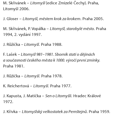
M. Skřivánek –
Litomyšl
(edice Zmizelé Čechy)
.
Praha,
Litomyšl 2006.
J. Gloser –
Litomyšl, městem krok za krokem
. Praha 2005.
M. Skřivánek, P. Vopálka –
Litomyšl, starobylé město.
Praha
1994, 2. vydání 1997.
J. Růžička –
Litomyšl.
Praha 1988.
F. Lašek –
Litomyšl 981
–
1981. Sborník statí o dějinách
a současnosti českého města k 1000. výročí první zmínky.
Praha 1981.
J. Růžička –
Litomyšl
. Praha 1978.
K. Reichertová –
Litomyšl.
Praha 1977.
J. Kapusta, J. Matička –
Sen o Litomyšli.
Hradec Králové
1972.
J. Křivka –
Litomyšlský velkostatek za Pernštejnů
. Praha 1959.