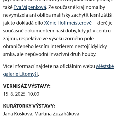
také
Eva Vápenková
. Ze současné krajinomalby
nevymizela ani obliba malířsky zachytit lesní zátiší,
jak to dokládá dílo
Xénie Hoffmeisterové
– které je
současně dokumentem naší doby, kdy již v centru
zájmu, respektive ve výseku zorného pole
ohraničeného lesním interiérem nestojí idylicky
srnka, ale nepůvodní invazivní druh houby.
Více informací najdete na oficiálním webu
Městské
galerie Litomyšl
.
VERNISÁŽ VÝSTAVY:
15. 6. 2025, 10.00
KURÁTORKY VÝSTAVY:
Jana Kosková, Martina Zuzaňáková