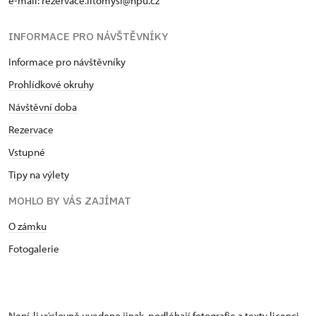
e-mail:
rezervace.litomysl@npu.cz
INFORMACE PRO NÁVŠTĚVNÍKY
Informace pro návštěvníky
Prohlídkové okruhy
Návštěvní doba
Rezervace
Vstupné
Tipy na výlety
MOHLO BY VÁS ZAJÍMAT
O zámku
Fotogalerie
Není-li výslovně uvedeno jinak, podléhají fotografie a texty
licenci