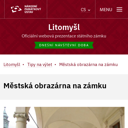
MENU
CS
Litomyšl
oficiální webová prezentace státního zámku
DNEŠNÍ NÁVŠTĚVNÍ DOBA
Litomyšl
Tipy na výlet
Městská obrazárna na zámku
Městská obrazárna na zámku