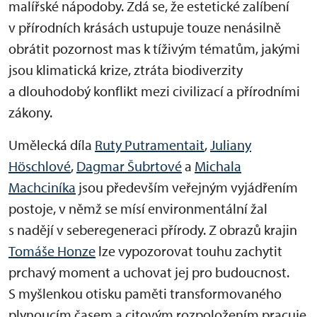
malířské nápodoby. Zdá se, že estetické zalíbení
v přírodních krásách ustupuje touze nenásilně
obrátit pozornost mas k tíživým tématům, jakými
jsou klimatická krize, ztráta biodiverzity
a dlouhodobý konflikt mezi civilizací a přírodními
zákony.
Umělecká díla
Ruty Putramentait
,
Juliany
Höschlové
,
Dagmar Šubrtové
a
Michala
Machciníka
jsou především veřejným vyjádřením
postoje, v němž se mísí environmentální žal
s nadějí v seberegeneraci přírody. Z obrazů krajin
Tomáše Honze
lze vypozorovat touhu zachytit
prchavý moment a uchovat jej pro budoucnost.
S myšlenkou otisku paměti transformovaného
plynoucím časem a citovým rozpoložením pracuje