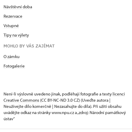
Návštěvní doba
Rezervace
Vstupné
Tipy na výlety
MOHLO BY VÁS ZAJÍMAT
O zámku
Fotogalerie
Není-li výslovně uvedeno jinak, podléhají fotografie a texty
licenci
Creative Commons
(CC BY-NC-ND 3.0 CZ) (Uveďte autora |
Neužívejte dílo komerčně | Nezasahujte do díla). Při užití obsahu
uvádějte odkaz na stránky www.npu.cz a „zdroj: Národní památkový
ústav“