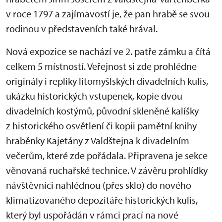
v roce 1797 a zajímavostí je, že pan hrabě se svou
rodinou v představeních také hrával.
Nová expozice se nachází ve 2. patře zámku a čítá
celkem 5 místností. Veřejnost si zde prohlédne
originály i repliky litomyšlských divadelních kulis,
ukázku historických vstupenek, kopie dvou
divadelních kostýmů, původní skleněné kalíšky
z historického osvětlení či kopii pamětní knihy
hraběnky Kajetány z Valdštejna k divadelním
večerům, které zde pořádala. Připravena je sekce
věnovaná ruchařské technice. V závěru prohlídky
návštěvníci nahlédnou (přes sklo) do nového
klimatizovaného depozitáře historických kulis,
který byl uspořádán v rámci prací na nové