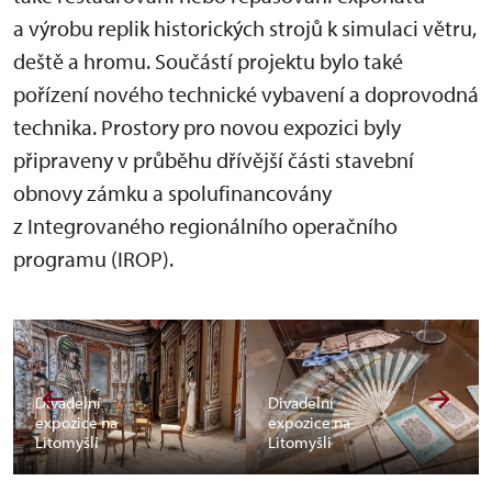
a výrobu replik historických strojů k simulaci větru,
deště a hromu. Součástí projektu bylo také
pořízení nového technické vybavení a doprovodná
technika. Prostory pro novou expozici byly
připraveny v průběhu dřívější části stavební
obnovy zámku a spolufinancovány
z Integrovaného regionálního operačního
programu (IROP).
Divadelní
Divadelní
expozice na
expozice na
Litomyšli
Litomyšli