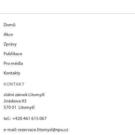
Domů
Akce
Zprávy
Publikace
Pro média
Kontakty
KONTAKT
státní zámek Litomyšl
Jiráskova 93
570 01 Litomyšl
tel.: +420 461 615 067
e-mail:
rezervace.litomysl@npu.cz