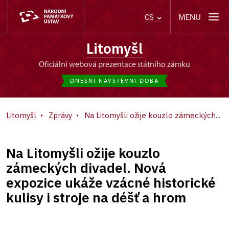
MENU
CS
Litomyšl
oficiální webová prezentace státního zámku
DNEŠNÍ NÁVŠTĚVNÍ DOBA
Litomyšl
Zprávy
Na Litomyšli ožije kouzlo zámeckých...
Na Litomyšli ožije kouzlo
zámeckých divadel. Nová
expozice ukáže vzácné historické
kulisy i stroje na déšť a hrom