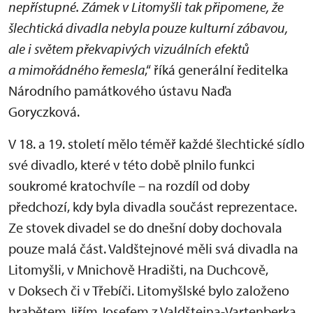
nepřístupné. Zámek v Litomyšli tak připomene, že
šlechtická divadla nebyla pouze kulturní zábavou,
ale i světem překvapivých vizuálních efektů
a mimořádného řemesla
,“ říká generální ředitelka
Národního památkového ústavu Naďa
Goryczková.
V 18. a 19. století mělo téměř každé šlechtické sídlo
své divadlo, které v této době plnilo funkci
soukromé kratochvíle – na rozdíl od doby
předchozí, kdy byla divadla součást reprezentace.
Ze stovek divadel se do dnešní doby dochovala
pouze malá část. Valdštejnové měli svá divadla na
Litomyšli, v Mnichově Hradišti, na Duchcově,
v Doksech či v Třebíči. Litomyšlské bylo založeno
hrabětem Jiřím Josefem z Valdštejna-Vartenberka