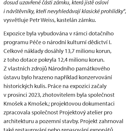
dosud uzavřené části zámku, která jistě osloví
i návštěvníky, kteří nevyhledávají klasické prohlídky
“,
vysvětluje Petr Weiss, kastelán zámku.
Expozice byla vybudována v rámci dotačního
programu Péče o národní kulturní dědictví I.
Celkové náklady dosáhly 13,7 milionu korun,
z toho dotace pokryla 12,4 milionu korun.
Z vlastních zdrojů Národního památkového
ústavu bylo hrazeno například konzervování
historických kulis. Práce na expozici začaly
v prosinci 2023, zhotovitelem byla společnost
Kmošek a Kmošek.; projektovou dokumentaci
zpracovala společnost Projektový atelier pro
architekturu a pozemní stavby. Projekt zahrnoval
také restaurování nebo repasování exponátů