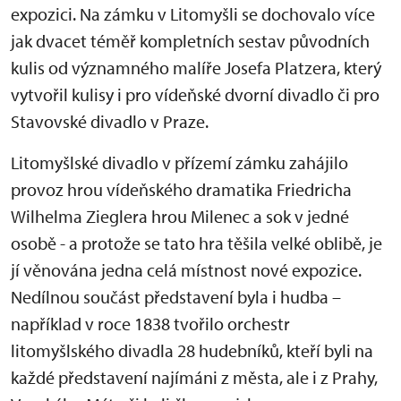
expozici. Na zámku v Litomyšli se dochovalo více
jak dvacet téměř kompletních sestav původních
kulis od významného malíře Josefa Platzera, který
vytvořil kulisy i pro vídeňské dvorní divadlo či pro
Stavovské divadlo v Praze.
Litomyšlské divadlo v přízemí zámku zahájilo
provoz hrou vídeňského dramatika Friedricha
Wilhelma Zieglera hrou Milenec a sok v jedné
osobě - a protože se tato hra těšila velké oblibě, je
jí věnována jedna celá místnost nové expozice.
Nedílnou součást představení byla i hudba –
například v roce 1838 tvořilo orchestr
litomyšlského divadla 28 hudebníků, kteří byli na
každé představení najímáni z města, ale i z Prahy,