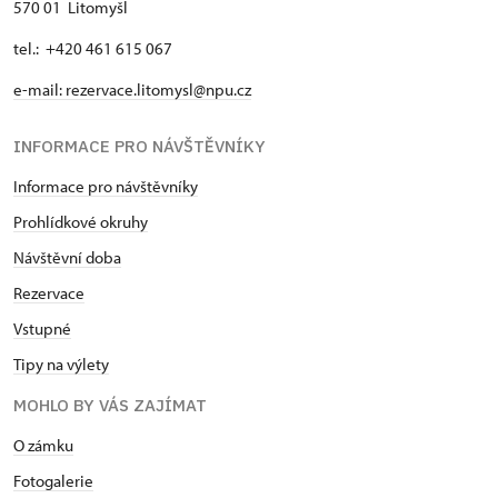
570 01 Litomyšl
tel.: +420 461 615 067
e-mail:
rezervace.litomysl@npu.cz
INFORMACE PRO NÁVŠTĚVNÍKY
Informace pro návštěvníky
Prohlídkové okruhy
Návštěvní doba
Rezervace
Vstupné
Tipy na výlety
MOHLO BY VÁS ZAJÍMAT
O zámku
Fotogalerie