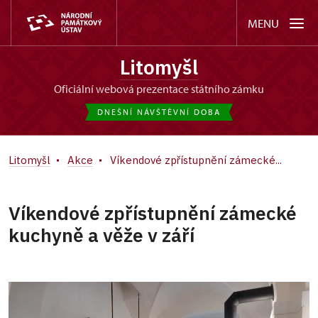
MENU
Litomyšl
oficiální webová prezentace státního zámku
DNEŠNÍ NÁVŠTĚVNÍ DOBA
Litomyšl
Akce
Víkendové zpřístupnění zámecké...
Víkendové zpřístupnění zámecké
kuchyně a věže v září