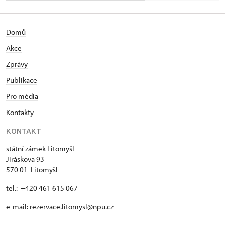
Domů
Akce
Zprávy
Publikace
Pro média
Kontakty
KONTAKT
státní zámek Litomyšl
Jiráskova 93
570 01 Litomyšl
tel.: +420 461 615 067
e-mail:
rezervace.litomysl@npu.cz