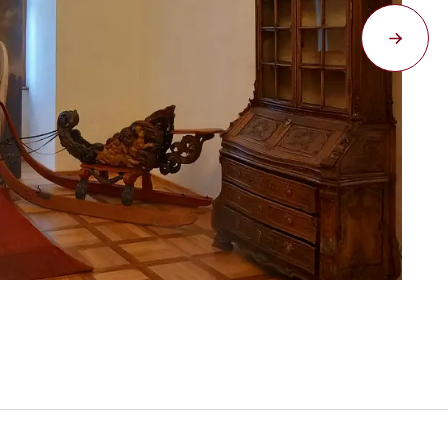
sál
No