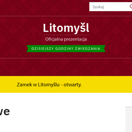
Litomyšl
Oficjalna prezentacja
DZISIEJSZY GODZINY ZWIEDZANIA
Zamek w Litomyšlu - otwarty.
we