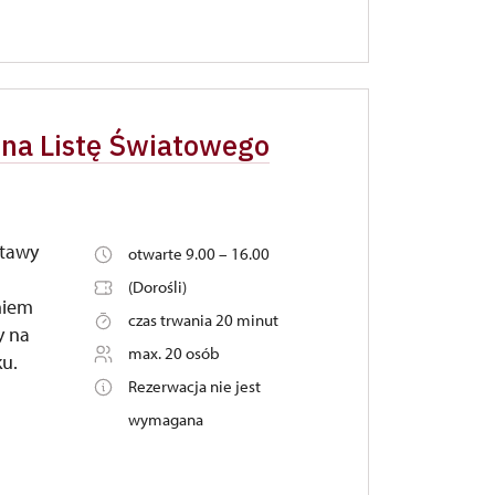
 na Listę Światowego
stawy
otwarte 9.00 – 16.00
(Dorośli)
niem
czas trwania 20 minut
y na
max. 20 osób
u.
Rezerwacja nie jest
wymagana