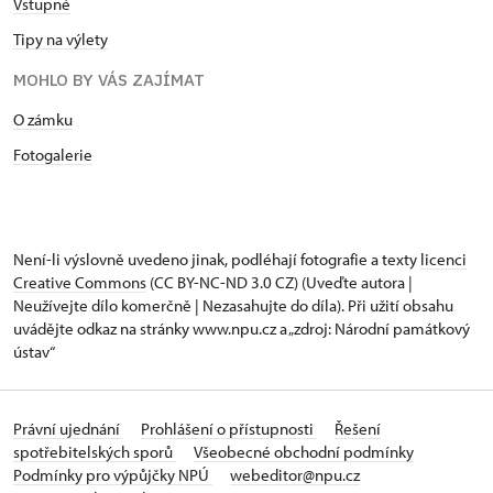
Vstupné
Tipy na výlety
MOHLO BY VÁS ZAJÍMAT
O zámku
Fotogalerie
Není-li výslovně uvedeno jinak, podléhají fotografie a texty
licenci
Creative Commons
(CC BY-NC-ND 3.0 CZ) (Uveďte autora |
Neužívejte dílo komerčně | Nezasahujte do díla). Při užití obsahu
uvádějte odkaz na stránky www.npu.cz a „zdroj: Národní památkový
ústav“
Právní ujednání
Prohlášení o přístupnosti
Řešení
spotřebitelských sporů
Všeobecné obchodní podmínky
Podmínky pro výpůjčky NPÚ
webeditor@npu.cz