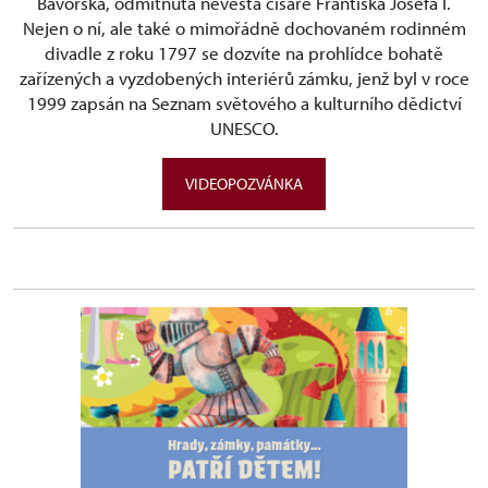
Bavorská, odmítnutá nevěsta císaře Františka Josefa I.
Nejen o ní, ale také o mimořádně dochovaném rodinném
divadle z roku 1797 se dozvíte na prohlídce bohatě
zařízených a vyzdobených interiérů zámku, jenž byl v roce
1999 zapsán na Seznam světového a kulturního dědictví
UNESCO.
VIDEOPOZVÁNKA