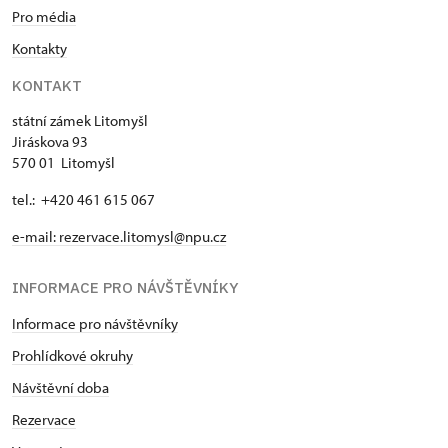
Pro média
Kontakty
KONTAKT
státní zámek Litomyšl
Jiráskova 93
570 01 Litomyšl
tel.: +420 461 615 067
e-mail:
rezervace.litomysl@npu.cz
INFORMACE PRO NÁVŠTĚVNÍKY
Informace pro návštěvníky
Prohlídkové okruhy
Návštěvní doba
Rezervace