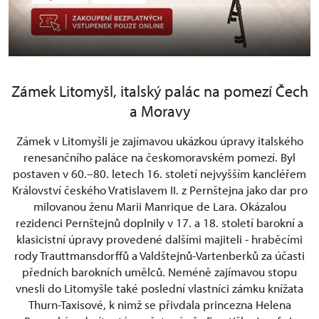
Zámek Litomyšl, italský palác na pomezí Čech
a Moravy
Zámek v Litomyšli je zajímavou ukázkou úpravy italského
renesančního paláce na českomoravském pomezí. Byl
postaven v 60.–80. letech 16. století nejvyšším kancléřem
Království českého Vratislavem II. z Pernštejna jako dar pro
milovanou ženu Marii Manrique de Lara. Okázalou
rezidenci Pernštejnů doplnily v 17. a 18. století barokní a
klasicistní úpravy provedené dalšími majiteli - hraběcími
rody Trauttmansdorffů a Valdštejnů-Vartenberků za účasti
předních barokních umělců. Neméně zajímavou stopu
vnesli do Litomyšle také poslední vlastníci zámku knížata
Thurn-Taxisové, k nimž se přivdala princezna Helena