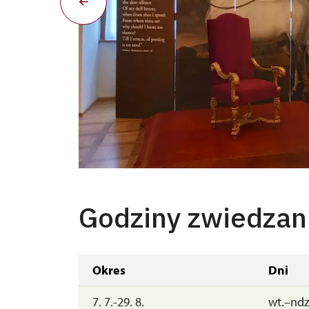
Novinky po rekonstrukci - nejstarší divadelní 
Godziny zwiedzan
Okres
Dni
7. 7.-29. 8.
wt.–ndz