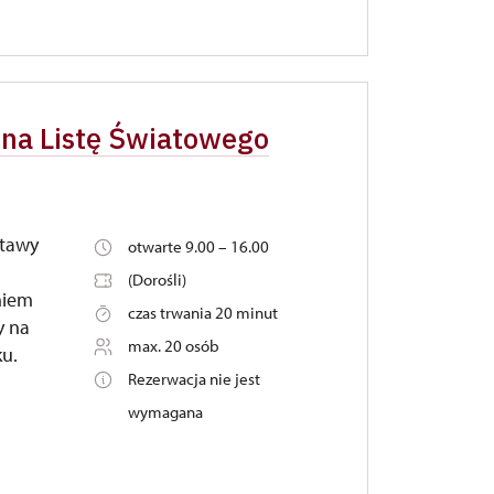
 na Listę Światowego
stawy
otwarte 9.00 – 16.00
(Dorośli)
niem
czas trwania 20 minut
y na
max. 20 osób
u.
Rezerwacja nie jest
wymagana