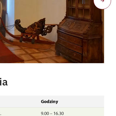
sál
No
ia
Godziny
.
9.00 – 16.30