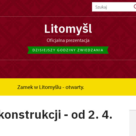
Litomyšl
Oficjalna prezentacja
DZISIEJSZY GODZINY ZWIEDZANIA
Zamek w Litomyšlu - otwarty.
- od 2....
onstrukcji - od 2. 4.