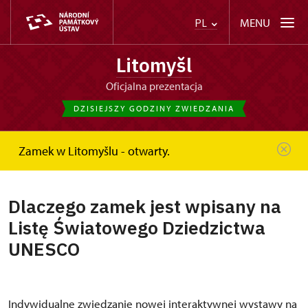
MENU
PL
Litomyšl
Oficjalna prezentacja
DZISIEJSZY GODZINY ZWIEDZANIA
Zamek w Litomyšlu - otwarty.
Strona główna
Dlaczego zamek jest wpisany na Listę...
Dlaczego zamek jest wpisany na
Listę Światowego Dziedzictwa
UNESCO
Indywidualne zwiedzanie nowej interaktywnej wystawy na