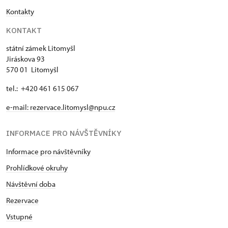
Kontakty
KONTAKT
státní zámek Litomyšl
Jiráskova 93
570 01 Litomyšl
tel.: +420 461 615 067
e-mail:
rezervace.litomysl@npu.cz
INFORMACE PRO NÁVŠTĚVNÍKY
Informace pro návštěvníky
Prohlídkové okruhy
Návštěvní doba
Rezervace
Vstupné