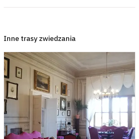
18. 11.-27. 11.
czw.–ndz.
10.00 – 14.00
28. 11.-13. 12.
czw.–ndz.
10.00 – 14.00
19. 12.-20. 12.
sob.–ndz.
13.00 – 17.00
Inne trasy zwiedzania
2027
2. 1.-31. 3.
czw.–ndz.
10.00 – 14.00