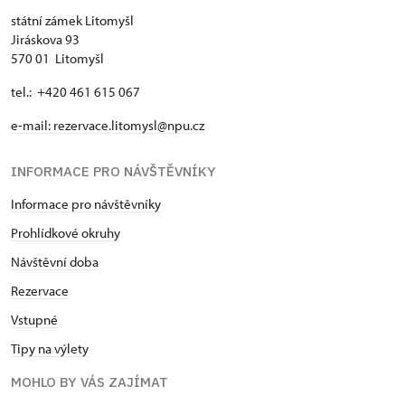
státní zámek Litomyšl
Jiráskova 93
570 01 Litomyšl
tel.: +420 461 615 067
e-mail:
rezervace.litomysl@npu.cz
INFORMACE PRO NÁVŠTĚVNÍKY
Informace pro návštěvníky
Prohlídkové okruhy
Návštěvní doba
Rezervace
Vstupné
Tipy na výlety
MOHLO BY VÁS ZAJÍMAT