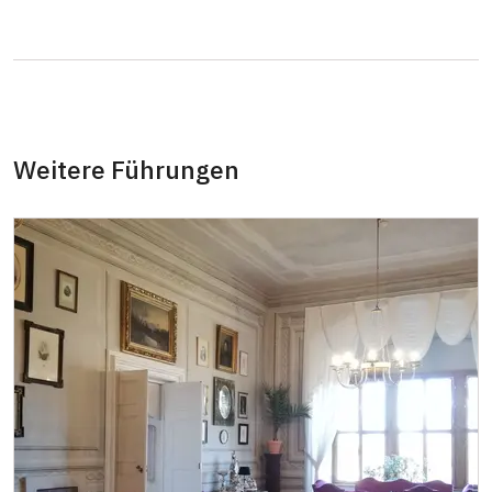
18. 11.-27. 11.
Do–So
10.00 – 14.00
28. 11.-13. 12.
Do–So
10.00 – 14.00
19. 12.-20. 12.
Sa–So
13.00 – 17.00
Weitere Führungen
2027
2. 1.-31. 3.
Do–So
10.00 – 14.00