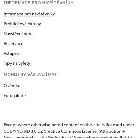
INFORMACE PRO NÁVŠTĚVNÍKY
Informace pro návštěvníky
Prohlídkové okruhy
Návštěvní doba
Rezervace
Vstupné
Tipy na výlety
MOHLO BY VÁS ZAJÍMAT
O zámku
Fotogalerie
Except where otherwise noted content on this site is licensed under
CC BY-NC-ND 3.0 CZ
Creative Commons License
. (Attribution +
Non-commercial + No Derivatives). When using any content link to