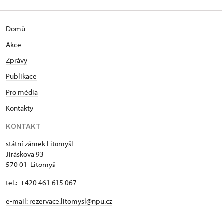
Domů
Akce
Zprávy
Publikace
Pro média
Kontakty
KONTAKT
státní zámek Litomyšl
Jiráskova 93
570 01 Litomyšl
tel.: +420 461 615 067
e-mail:
rezervace.litomysl@npu.cz