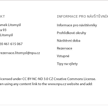
AKT
INFORMACE PRO NÁVŠTĚVNÍ
zámek Litomyšl
Informace pro návštěvníky
va 93
Prohlídkové okruhy
Litomyšl
Návštěvní doba
420 461 615 067
Rezervace
rezervace.litomysl@npu.cz
Vstupné
Tipy na výlety
s licensed under CC BY-NC-ND 3.0 CZ
Creative Commons License
.
en using any content link to the www.npu.cz website and add: