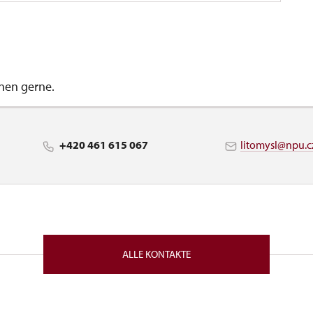
hnen gerne.
+420 461 615 067
litomysl@npu.c
ALLE KONTAKTE