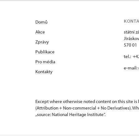
KONT
Domů
Akce
státní 
Jirásko
Zprávy
570 01 
Publikace
tel.: +
Pro média
e-mail:
Kontakty
Except where otherwise noted content on this site i
(Attribution + Non-commercial + No Derivatives). Wh
„source: National Heritage Institute“.