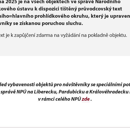
na 2025 je na všech objektech ve správě Národního
ového ústavu k dispozici tištěný průvodcovský text
ního=hlavního prohlídkového okruhu, který je upraven
vníky se získanou poruchou sluchu.
ext je k zapůjčení zdarma na vyžádání na pokladně objektu.
ed vybavenosti objektů pro návštěvníky se speciálními p
ve správě NPÚ na Liberecku, Pardubicku a Královéhradecku
v rámci celého NPÚ
zde
.