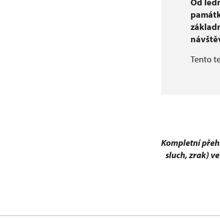
Od led
památk
základ
návště
Tento t
Kompletní přehl
sluch, zrak) 