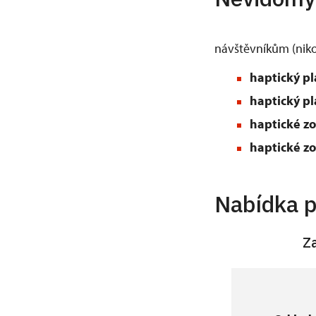
návštěvníkům (niko
haptický p
haptický pl
haptické zo
haptické zo
Nabídka p
Zaměřeno na