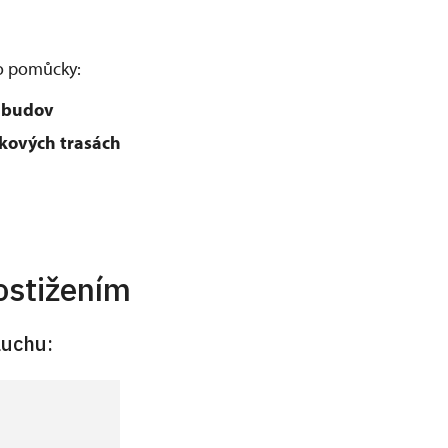
to pomůcky:
h budov
dkových trasách
ostižením
uchu: