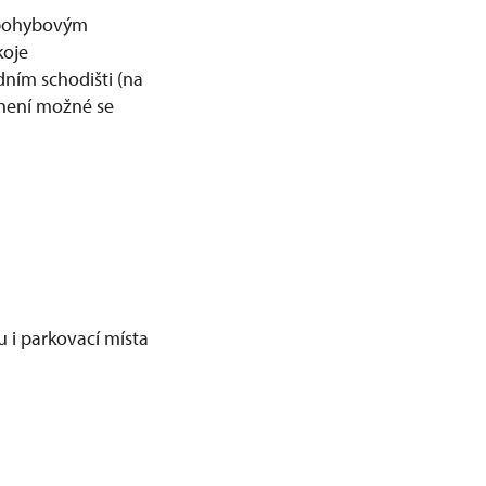
m pohybovým
koje
dním schodišti (na
 není možné se
 i parkovací místa