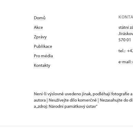
KONT
Domů
Akce
státní 
Jirásko
Zprávy
570 01 
Publikace
tel.: +
Pro média
e-mail:
Kontakty
Není-li výslovně uvedeno jinak, podléhají fotografie a
autora | Neužívejte dílo komerčně | Nezasahujte do dí
a „zdroj: Národní památkový ústav“