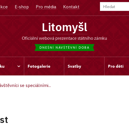
kce
E-shop
Pro média
Kontakt
Litomyšl
oficiální webová prezentace státního zámku
DNEŠNÍ NÁVŠTĚVNÍ DOBA
ku
Fotogalerie
Svatby
Pro děti
vštěvníci se speciálními...
st