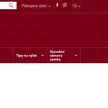
Plánujete výlet
CS
Stavební
Tipy na výlet
obnova
zámku