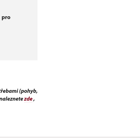
 pro
otřebami (pohyb,
 naleznete
zde
,