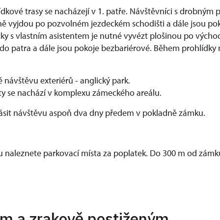
ídkové trasy se nacházejí v 1. patře. Návštěvníci s drobný
 vyjdou po pozvolném jezdeckém schodišti a dále jsou po
čky s vlastním asistentem je nutné vyvézt plošinou po výcho
 do patra a dále jsou pokoje bezbariérové. Během prohlídky
návštěvu exteriérů - anglický park.
ty se nachází v komplexu zámeckého areálu.
sit návštěvu aspoň dva dny předem v pokladně zámku.
naleznete parkovací místa za poplatek. Do 300 m od zámku
m a zrakově postiženým