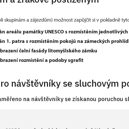
li skupinám a zájezdům) možnost zapůjčit si v pokladně ty
lán areálu památky UNESCO s rozmístěním jednotlivýc
án 1. patra s rozmístěním pokojů na zámeckých prohlí
brazení čelní fasády litomyšlského zámku
brazení rozmístění a podoby sgrafit
ro návštěvníky se sluchovým p
 návštěvníky se získanou poruchou sl