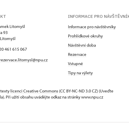
AKT
INFORMACE PRO NÁVŠTĚVNÍ
zámek Litomyšl
Informace pro návštěvníky
va 93
Prohlídkové okruhy
Litomyšl
Návštěvní doba
420 461 615 067
Rezervace
rezervace.litomysl@npu.cz
Vstupné
Tipy na výlety
 texty
licenci Creative Commons
(CC BY-NC-ND 3.0 CZ) (Uveďte
la). Při užití obsahu uvádějte odkaz na stránky www.npu.cz