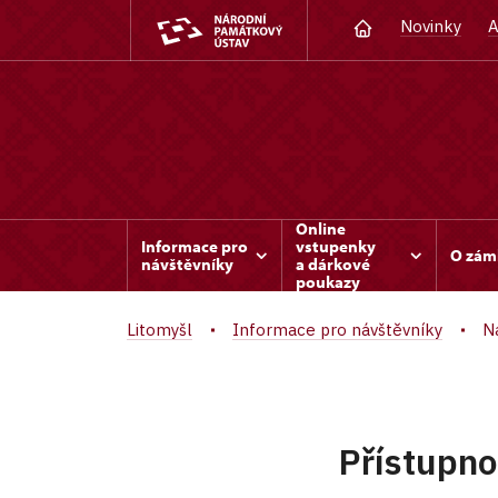
Novinky
A
Online
Informace pro
vstupenky
O zám
návštěvníky
a dárkové
poukazy
Litomyšl
Informace pro návštěvníky
Ná
Přístupno