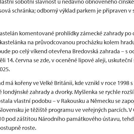
áštní sobotní slavnost u nedávno obnoveného čínské
sová schránka; odborný výklad parkem je připraven v s
kastelán komentované prohlídky zámecké zahrady po o
 kastelánka na průvodcovanou procházku kolem hradu
bude po celý víkend otevřena Bredovská zahrada – s
ěli 14. června se zde, v oceněné lipové aleji, uskuteční
2025.
 má kořeny ve Velké Británii, kde vznikl v roce 1998 s
é londýnské zahrady a dvorky. Myšlenka se rychle rozšíř
stala vlastní podobu – v Rakousku a Německu se zapo
lovensku je těžiště programu ve veřejných parcích. V 
10 pod záštitou Národního památkového ústavu, tehdy 
postupně roste.