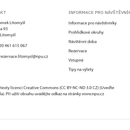
AKT
INFORMACE PRO NÁVŠTĚVNÍ
zámek Litomyšl
Informace pro návštěvníky
va 93
Prohlídkové okruhy
Litomyšl
Návštěvní doba
420 461 615 067
Rezervace
rezervace.litomysl@npu.cz
Vstupné
Tipy na výlety
 texty
licenci Creative Commons
(CC BY-NC-ND 3.0 CZ) (Uveďte
la). Při užití obsahu uvádějte odkaz na stránky www.npu.cz