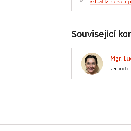
aktualita_cerven-
Související ko
Mgr. Lu
vedoucí o
ÚPS na Sychrově
Zámecký park 1/,