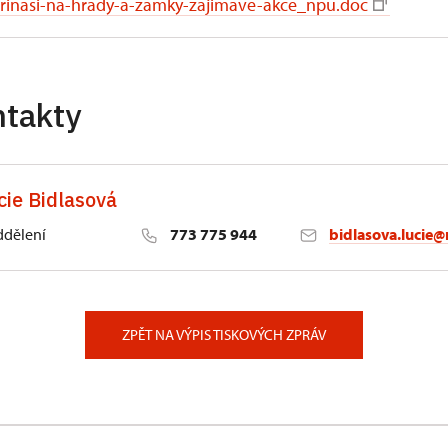
prinasi-na-hrady-a-zamky-zajimave-akce_npu.doc
ntakty
cie Bidlasová
ddělení
773 775 944
bidlasova.lucie@
 Slatiňany
ZPĚT NA VÝPIS TISKOVÝCH ZPRÁV