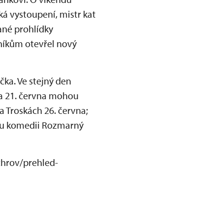
ská vystoupení, mistr kat
ané prohlídky
níkům otevřel nový
čka. Ve stejný den
 a 21. června mohou
a Troskách 26. června;
ou komedii Rozmarný
chrov/prehled-