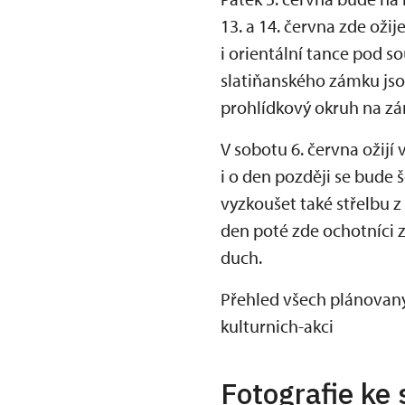
13. a 14. června zde ožij
i orientální tance pod
slatiňanského zámku jso
prohlídkový okruh na zá
V sobotu 6. června ožijí
i o den později se bude 
vyzkoušet také střelbu z 
den poté zde ochotníci
duch.
Přehled všech plánovaný
kulturnich-akci
Fotografie ke 