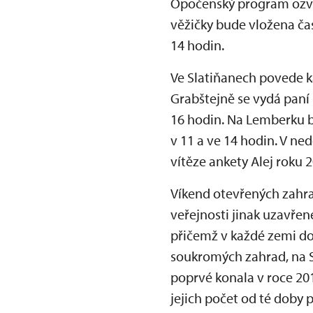
Opočenský program ozvl
věžičky bude vložena ča
14 hodin.
Ve Slatiňanech povede 
Grabštejně se vydá paní
16 hodin. Na Lemberku 
v 11 a ve 14 hodin. V ned
vítěze ankety Alej roku 
Víkend otevřených zahrad
veřejnosti jinak uzavřen
přičemž v každé zemi do
soukromých zahrad, na S
poprvé konala v roce 20
jejich počet od té doby 