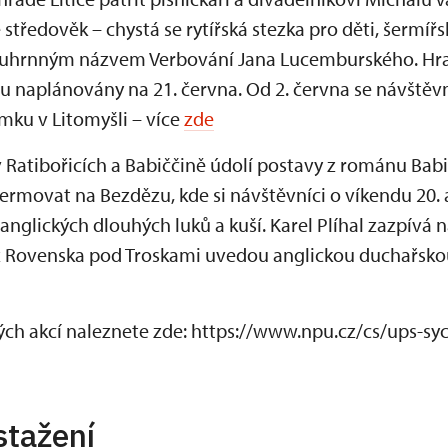
e středověk – chystá se rytířská stezka pro děti, šermíř
 souhrnným názvem Verbování Jana Lucemburského. Hr
u naplánovány na 21. června. Od 2. června se návštěv
mku v Litomyšli – více
zde
 v Ratibořicích a Babiččině údolí postavy z románu Babi
šermovat na Bezdězu, kde si návštěvníci o víkendu 20.
anglických dlouhých luků a kuší. Karel Plíhal zazpívá n
 z Rovenska pod Troskami uvedou anglickou duchařsk
ch akcí naleznete zde: https://www.npu.cz/cs/ups-sy
stažení