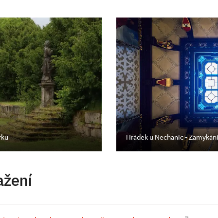
rku
Hrádek u Nechanic - Zamykán
ažení