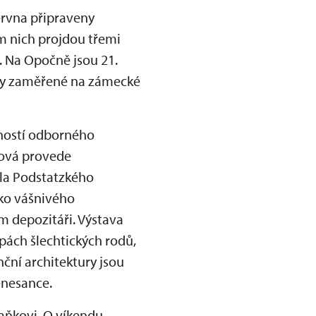
června připraveny
m nich projdou třemi
 Na Opočně jsou 21.
dky zaměřené na zámecké
žností odborného
nová provede
rla Podstatzkého
ako vášnivého
m depozitáři. Výstava
ách šlechtických rodů,
nční architektury jsou
enesance.
Vaňkovi. O víkendu