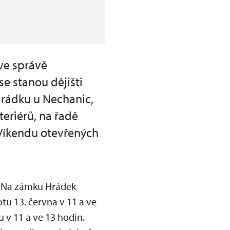
ve správě
e stanou dějišti
Hrádku u Nechanic,
teriérů, na řadě
Víkendu otevřených
. Na zámku Hrádek
u 13. června v 11 a ve
 v 11 a ve 13 hodin.