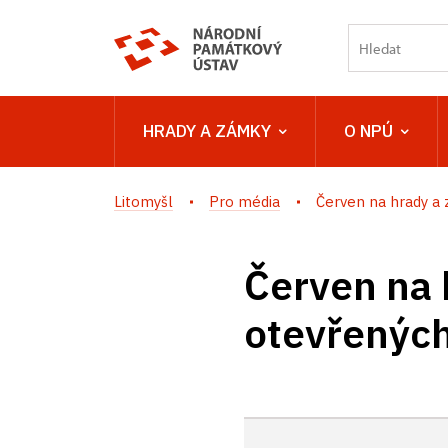
HRADY A ZÁMKY
O NPÚ
Litomyšl
Pro média
Červen na hrady a z
Červen na 
otevřených