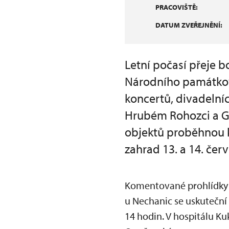
PRACOVIŠTĚ:
DATUM ZVEŘEJNĚNÍ:
Letní počasí přeje 
Národního památkové
koncertů, divadelní
Hrubém Rohozci a Gra
objektů proběhnou k
zahrad 13. a 14. červ
Komentované prohlídky 
u Nechanic se uskuteční
14 hodin. V hospitálu K