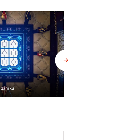
Komentované prohlídky zahra
í zámku
Slatiňany