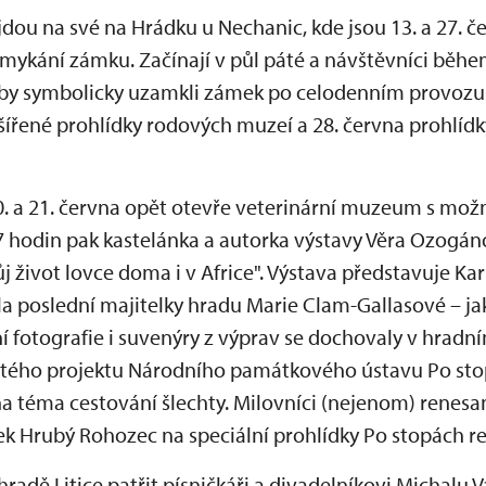
řijdou na své na Hrádku u Nechanic, kde jsou 13. a 27. 
mykání zámku. Začínají v půl páté a návštěvníci běhe
aby symbolicky uzamkli zámek po celodenním provozu.
ířené prohlídky rodových muzeí a 28. června prohlí
0. a 21. června opět otevře veterinární muzeum s mo
17 hodin pak kastelánka a autorka výstavy Věra Ozogá
j život lovce doma i v Africe". Výstava představuje Ka
la poslední majitelky hradu Marie Clam-Gallasové – j
í fotografie i suvenýry z výprav se dochovaly v hradní
etého projektu Národního památkového ústavu Po stop
 na téma cestování šlechty. Milovníci (nejenom) renesa
ek Hrubý Rohozec na speciální prohlídky Po stopách r
hradě Litice patřit písničkáři a divadelníkovi Michalu 