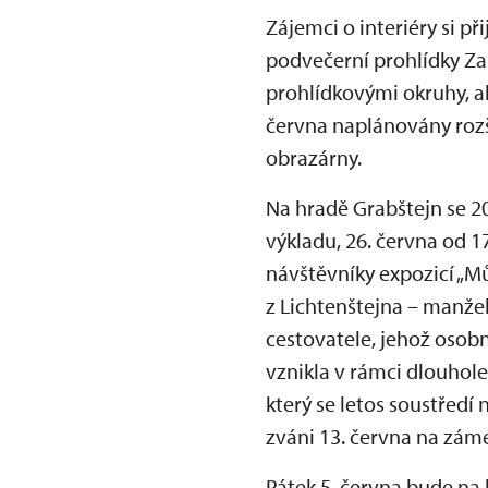
Zájemci o interiéry si p
podvečerní prohlídky Za
prohlídkovými okruhy, 
června naplánovány rozš
obrazárny.
Na hradě Grabštejn se 2
výkladu, 26. června od 
návštěvníky expozicí „Mů
z Lichtenštejna – manže
cestovatele, jehož osobn
vznikla v rámci dlouhol
který se letos soustředí
zváni 13. června na zám
Pátek 5. června bude na 