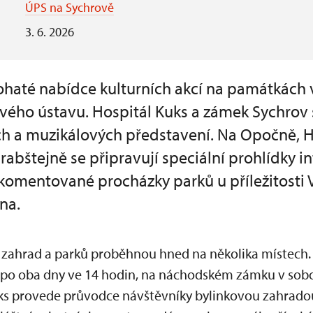
ÚPS na Sychrově
3. 6. 2026
bohaté nabídce kulturních akcí na památkách 
ho ústavu. Hospitál Kuks a zámek Sychrov s
ch a muzikálových představení. Na Opočně, 
bštejně se připravují speciální prohlídky in
omentované procházky parků u příležitosti 
na.
zahrad a parků proběhnou hned na několika místech
 po oba dny ve 14 hodin, na náchodském zámku v sobot
uks provede průvodce návštěvníky bylinkovou zahradou