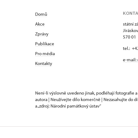
KONT
Domů
Akce
státní 
Jirásko
Zprávy
570 01 
Publikace
tel.: +
Pro média
e-mail:
Kontakty
Není-li výslovně uvedeno jinak, podléhají fotografie a
autora | Neužívejte dílo komerčně | Nezasahujte do dí
a „zdroj: Národní památkový ústav“