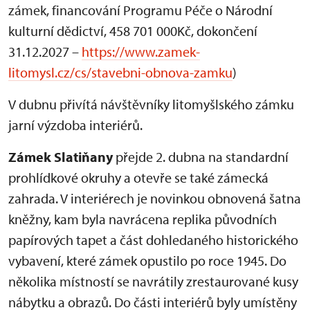
zámek, financování Programu Péče o Národní
kulturní dědictví, 458 701 000Kč, dokončení
31.12.2027 –
https://www.zamek-
litomysl.cz/cs/stavebni-obnova-zamku
)
V dubnu přivítá návštěvníky litomyšlského zámku
jarní výzdoba interiérů.
Zámek Slatiňany
přejde 2. dubna na standardní
prohlídkové okruhy a otevře se také zámecká
zahrada. V interiérech je novinkou obnovená šatna
kněžny, kam byla navrácena replika původních
papírových tapet a část dohledaného historického
vybavení, které zámek opustilo po roce 1945. Do
několika místností se navrátily zrestaurované kusy
nábytku a obrazů. Do části interiérů byly umístěny