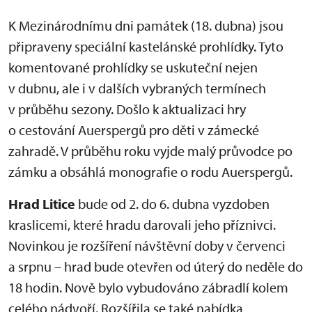
K Mezinárodnímu dni památek (18. dubna) jsou
připraveny speciální kastelánské prohlídky. Tyto
komentované prohlídky se uskuteční nejen
v dubnu, ale i v dalších vybraných termínech
v průběhu sezony. Došlo k aktualizaci hry
o cestování Auerspergů pro děti v zámecké
zahradě. V průběhu roku vyjde malý průvodce po
zámku a obsáhlá monografie o rodu Auerspergů.
Hrad Litice
bude od 2. do 6. dubna vyzdoben
kraslicemi, které hradu darovali jeho příznivci.
Novinkou je rozšíření návštěvní doby v červenci
a srpnu – hrad bude otevřen od úterý do neděle do
18 hodin. Nově bylo vybudováno zábradlí kolem
celého nádvoří. Rozšířila se také nabídka