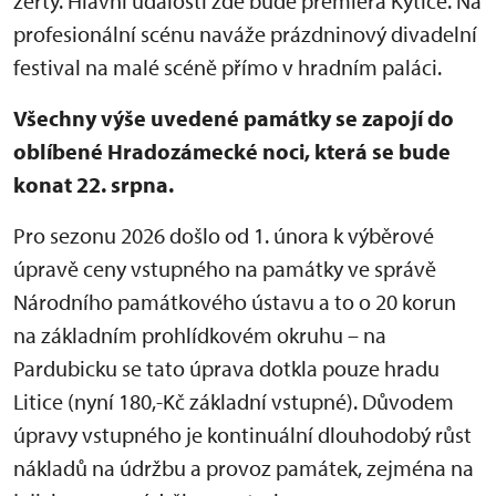
žerty. Hlavní událostí zde bude premiéra Kytice. Na
profesionální scénu naváže prázdninový divadelní
festival na malé scéně přímo v hradním paláci.
Všechny výše uvedené památky se zapojí do
oblíbené Hradozámecké noci, která se bude
konat 22. srpna.
Pro sezonu 2026 došlo od 1. února k výběrové
úpravě ceny vstupného na památky ve správě
Národního památkového ústavu a to o 20 korun
na základním prohlídkovém okruhu – na
Pardubicku se tato úprava dotkla pouze hradu
Litice (nyní 180,-Kč základní vstupné). Důvodem
úpravy vstupného je kontinuální dlouhodobý růst
nákladů na údržbu a provoz památek, zejména na