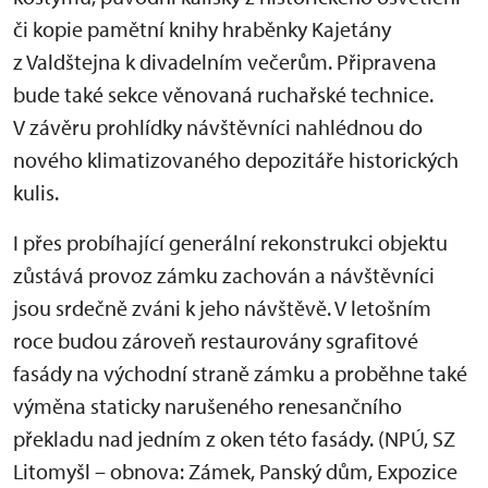
či kopie pamětní knihy hraběnky Kajetány
z Valdštejna k divadelním večerům. Připravena
bude také sekce věnovaná ruchařské technice.
V závěru prohlídky návštěvníci nahlédnou do
nového klimatizovaného depozitáře historických
kulis.
I přes probíhající generální rekonstrukci objektu
zůstává provoz zámku zachován a návštěvníci
jsou srdečně zváni k jeho návštěvě. V letošním
roce budou zároveň restaurovány sgrafitové
fasády na východní straně zámku a proběhne také
výměna staticky narušeného renesančního
překladu nad jedním z oken této fasády. (NPÚ, SZ
Litomyšl – obnova: Zámek, Panský dům, Expozice