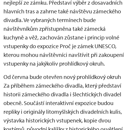
nejlepší ze zámku. Představí výběr z dosavadních
hlavních tras a zahrne také návštěvu zámeckého
divadla. Ve vybraných termínech bude
návštěvníkům zpřístupněna také zámecká
kuchyně a věž, zachován zůstane i princip volné
vstupenky do expozice Proč je zámek UNESCO,
kterou mohou návštěvníci navštívit při zakoupení
vstupenky na jakýkoliv prohlídkový okruh.
Od června bude otevřen nový prohlídkový okruh
Za příběhem zámeckého divadla, který představí
historii zámeckého divadla i šlechtických divadel
obecně. Součástí interaktivní expozice budou
repliky i originály litomyšlských divadelních kulis,
výstavka historických vstupenek, kopie dvou
kostýmů, původní kalíšky z historického osvětlení