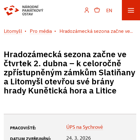
EN
Litomyšl
Pro média
Hradozámecká sezona začne ve...
Hradozámecká sezona začne ve
čtvrtek 2. dubna – k celoročně
zpřístupněným zámkům Slatiňany
a Litomyšl otevřou své brány
hrady Kunětická hora a Litice
ÚPS na Sychrově
PRACOVIŠTĚ:
24. 3. 2026
DATUM ZVEŘEJNĚNÍ: