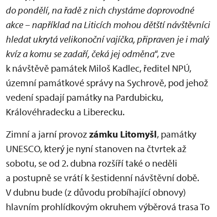
do pondělí, na řadě z nich chystáme doprovodné
akce – například na Liticích mohou dětští návštěvníci
hledat ukrytá velikonoční vajíčka, připraven je i malý
kvíz a komu se zadaří, čeká jej odměna
“, zve
k návštěvě památek Miloš Kadlec, ředitel NPÚ,
územní památkové správy na Sychrově, pod jehož
vedení spadají památky na Pardubicku,
Královéhradecku a Liberecku.
Zimní a jarní provoz
zámku Litomyšl
, památky
UNESCO, který je nyní stanoven na čtvrtek až
sobotu, se od 2. dubna rozšíří také o neděli
a postupně se vrátí k šestidenní návštěvní době.
V dubnu bude (z důvodu probíhající obnovy)
hlavním prohlídkovým okruhem výběrová trasa To