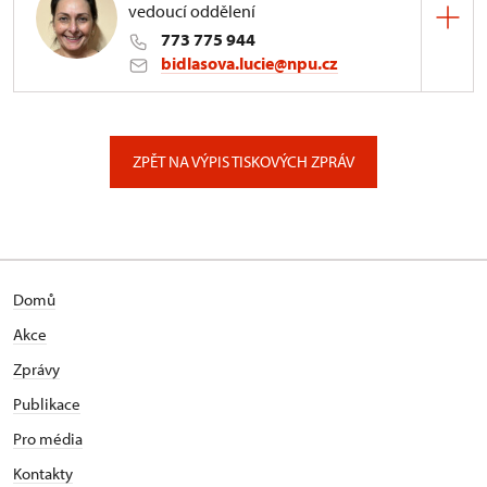
vedoucí oddělení
773 775 944
bidlasova.lucie@npu.cz
ÚPS na Sychrově
Zámecký park 1/, Slatiňany
ZPĚT NA VÝPIS TISKOVÝCH ZPRÁV
Domů
Akce
Zprávy
Publikace
Pro média
Kontakty