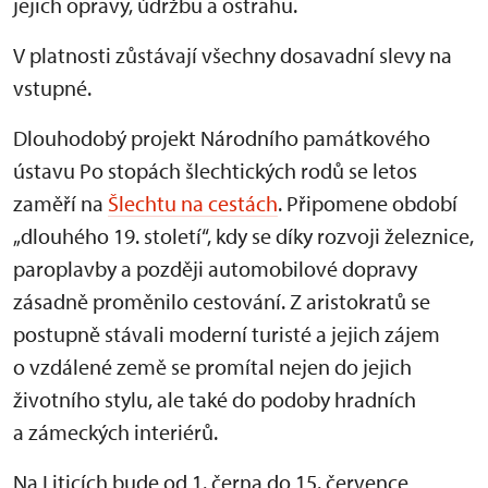
jejich opravy, údržbu a ostrahu.
V platnosti zůstávají všechny dosavadní slevy na
vstupné.
Dlouhodobý projekt Národního památkového
ústavu Po stopách šlechtických rodů se letos
zaměří na
Šlechtu na cestách
. Připomene období
„dlouhého 19. století“, kdy se díky rozvoji železnice,
paroplavby a později automobilové dopravy
zásadně proměnilo cestování. Z aristokratů se
postupně stávali moderní turisté a jejich zájem
o vzdálené země se promítal nejen do jejich
životního stylu, ale také do podoby hradních
a zámeckých interiérů.
Na Liticích bude od 1. černa do 15. července