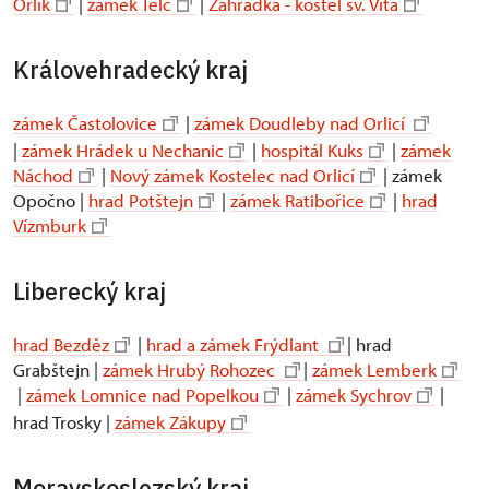
Orlík
|
zámek Telč
|
Zahrádka - kostel sv. Víta
Královehradecký kraj
zámek Častolovice
|
zámek Doudleby nad Orlicí
|
zámek Hrádek u Nechanic
|
hospitál Kuks
|
zámek
Náchod
|
Nový zámek Kostelec nad Orlicí
| zámek
Opočno |
hrad Potštejn
|
zámek Ratibořice
|
hrad
Vízmburk
Liberecký kraj
hrad Bezděz
|
hrad a zámek Frýdlant
| hrad
Grabštejn |
zámek Hrubý Rohozec
|
zámek Lemberk
|
zámek Lomnice nad Popelkou
|
zámek Sychrov
|
hrad Trosky |
zámek Zákupy
Moravskoslezský kraj