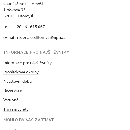
státní zámek Litomyšl
Jiráskova 93
570 01 Litomyšl
tel.: +420 461 615 067
e-mail:
rezervace.litomysl@npu.cz
INFORMACE PRO NÁVŠTĚVNÍKY
Informace pro návštěvníky
Prohlídkové okruhy
Návštěvní doba
Rezervace
Vstupné
Tipy na výlety
MOHLO BY VÁS ZAJÍMAT