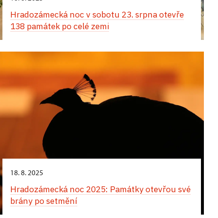
Hradozámecká noc v sobotu 23. srpna otevře
138 památek po celé zemi
18. 8. 2025
Hradozámecká noc 2025: Památky otevřou své
brány po setmění