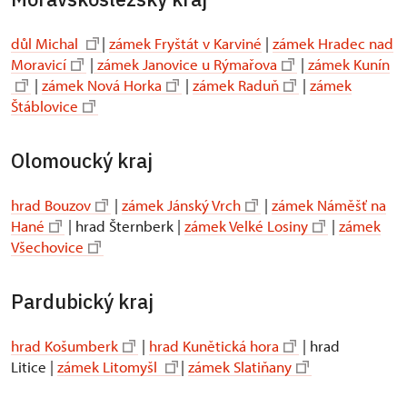
důl Michal
|
zámek Fryštát v Karviné
|
zámek Hradec nad
Moravicí
|
zámek Janovice u Rýmařova
|
zámek Kunín
|
zámek Nová Horka
|
zámek Raduň
|
zámek
Štáblovice
Olomoucký kraj
hrad Bouzov
|
zámek Jánský Vrch
|
zámek Náměšť na
Hané
| hrad Šternberk |
zámek Velké Losiny
|
zámek
Všechovice
Pardubický kraj
hrad Košumberk
|
hrad Kunětická hora
| hrad
Litice |
zámek Litomyšl
|
zámek Slatiňany