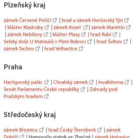
Plzeňský kraj
zámek Červené Poříčí
|
hrad a zámek Horšovský Týn
|
klášter Kladruby
|
zámek Kozel
|
zámek Manětín
|
zámek Nebílovy
|
klášter Plasy
|
hrad Rabí
|
Selský dvůr U Matoušů v Plzni-Bolevci
|
hrad Švihov
|
zámek Tachov
|
hrad Velhartice
Praha
Hartigovský palác
|
Chvalský zámek
|
Invalidovna
|
Senát Parlamentu České republiky
|
Zahrady pod
Pražským hradem
Středočeský kraj
zámek Březnice
|
hrad Český Šternberk
|
zámek
Dobříš
| Hamousův statek ve Zbečně |
zámek Hořovice