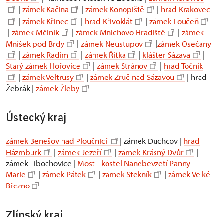
|
zámek Kačina
|
zámek Konopiště
|
hrad Krakovec
|
zámek Křinec
|
hrad Křivoklát
|
zámek Loučeň
|
zámek Mělník
|
zámek Mnichovo Hradiště
|
zámek
Mníšek pod Brdy
|
zámek Neustupov
|
zámek Osečany
|
zámek Radim
|
zámek Řitka
|
klášter Sázava
|
Starý zámek Hořovice
|
zámek Stránov
|
hrad Točník
|
zámek Veltrusy
|
zámek Zruč nad Sázavou
| hrad
Žebrák |
zámek Žleby
Ústecký kraj
zámek Benešov nad Ploučnicí
| zámek Duchcov |
hrad
Házmburk
|
zámek Jezeří
|
zámek Krásný Dvůr
|
zámek Libochovice |
Most - kostel Nanebevzetí Panny
Marie
|
zámek Pátek
|
zámek Stekník
|
zámek Velké
Březno
Zlínský kraj