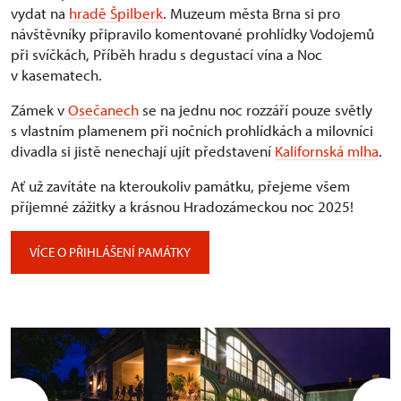
vydat na
hradě Špilberk
. Muzeum města Brna si pro
návštěvníky připravilo komentované prohlídky Vodojemů
při svíčkách, Příběh hradu s degustací vína a Noc
v kasematech.
Zámek v
Osečanech
se na jednu noc rozzáří pouze světly
s vlastním plamenem při nočních prohlídkách a milovníci
divadla si jistě nenechají ujít představení
Kalifornská mlha
.
Ať už zavítáte na kteroukoliv památku, přejeme všem
příjemné zážitky a krásnou Hradozámeckou noc 2025!
VÍCE O PŘIHLÁŠENÍ PAMÁTKY