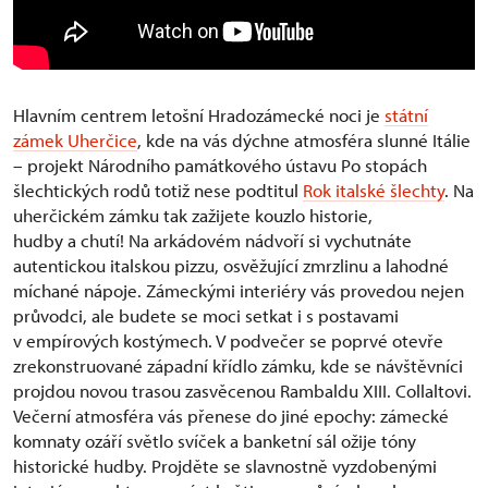
Hlavním centrem letošní Hradozámecké noci je
státní
zámek Uherčice
, kde na vás dýchne atmosféra slunné Itálie
– projekt Národního památkového ústavu Po stopách
šlechtických rodů totiž nese podtitul
Rok italské šlechty
. Na
uherčickém zámku tak zažijete kouzlo historie,
hudby a chutí! Na arkádovém nádvoří si vychutnáte
autentickou italskou pizzu, osvěžující zmrzlinu a lahodné
míchané nápoje. Zámeckými interiéry vás provedou nejen
průvodci, ale budete se moci setkat i s postavami
v empírových kostýmech. V podvečer se poprvé otevře
zrekonstruované západní křídlo zámku, kde se návštěvníci
projdou novou trasou zasvěcenou Rambaldu XIII. Collaltovi.
Večerní atmosféra vás přenese do jiné epochy: zámecké
komnaty ozáří světlo svíček a banketní sál ožije tóny
historické hudby. Projděte se slavnostně vyzdobenými