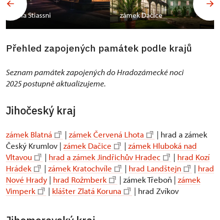
vila Stiassni
zámek Dačice
Přehled zapojených památek podle krajů
Seznam památek zapojených do Hradozámecké noci
2025 postupně aktualizujeme.
Jihočeský kraj
zámek Blatná
|
zámek Červená Lhota
| hrad a zámek
Český Krumlov |
zámek Dačice
|
zámek Hluboká nad
Vltavou
|
hrad a zámek Jindřichův Hradec
|
hrad Kozí
Hrádek
|
zámek Kratochvíle
|
hrad Landštejn
|
hrad
Nové Hrady
|
hrad Rožmberk
| zámek Třeboň |
zámek
Vimperk
|
klášter Zlatá Koruna
| hrad Zvíkov