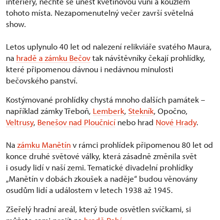
interiéry, nechte se unést květinovou vůní a kouzlem
tohoto místa. Nezapomenutelný večer završí světelná
show.
Letos uplynulo 40 let od nalezení relikviáře svatého Maura,
na
hradě a zámku Bečov
tak návštěvníky čekají prohlídky,
které připomenou dávnou i nedávnou minulosti
bečovského panství.
Kostýmované prohlídky chystá mnoho dalších památek –
například zámky Třeboň,
Lemberk
,
Stekník
, Opočno,
Veltrusy
,
Benešov nad Ploučnicí
nebo hrad
Nové Hrady
.
Na
zámku Manětín
v rámci prohlídek připomenou 80 let od
konce druhé světové války, která zásadně změnila svět
i osudy lidí v naší zemi. Tematické divadelní prohlídky
„Manětín v dobách zkoušek a naděje“ budou věnovány
osudům lidí a událostem v letech 1938 až 1945.
Zšeřelý hradní areál, který bude osvětlen svíčkami, si