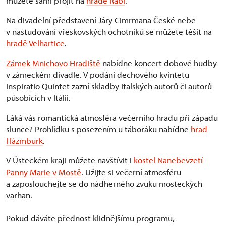
můžete sami projít na
hradě Rabí
.
Na divadelní představení Járy Cimrmana České nebe
v nastudování vřeskovských ochotníků se můžete těšit na
hradě Velhartice
.
Zámek Mnichovo Hradiště
nabídne koncert dobové hudby
v zámeckém divadle. V podání dechového kvintetu
Inspiratio Quintet zazní skladby italských autorů či autorů
působících v Itálii.
Láká vás romantická atmosféra večerního hradu při západu
slunce? Prohlídku s posezením u táboráku nabídne
hrad
Házmburk
.
V Ústeckém kraji můžete navštívit i
kostel Nanebevzetí
Panny Marie v Mostě
. Užijte si večerní atmosféru
a zaposlouchejte se do nádherného zvuku mosteckých
varhan.
Pokud dáváte přednost klidnějšímu programu,