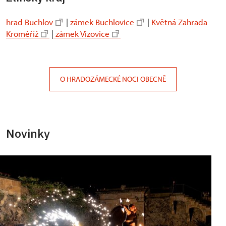
hrad Buchlov
|
zámek Buchlovice
|
Květná Zahrada
Kroměříž
|
zámek Vizovice
O HRADOZÁMECKÉ NOCI OBECNĚ
Novinky