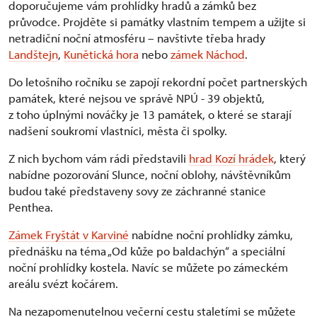
doporučujeme vám prohlídky hradů a zámků bez
průvodce. Projděte si památky vlastním tempem a užijte si
netradiční noční atmosféru – navštivte třeba hrady
Landštejn
,
Kunětická hora
nebo
zámek Náchod
.
Do letošního ročníku se zapojí rekordní počet partnerských
památek, které nejsou ve správě NPÚ - 39 objektů,
z toho úplnými nováčky je 13 památek, o které se starají
nadšení soukromí vlastníci, města či spolky.
Z nich bychom vám rádi představili
hrad Kozí hrádek
, který
nabídne pozorování Slunce, noční oblohy, návštěvníkům
budou také představeny sovy ze záchranné stanice
Penthea.
Zámek Fryštát v Karviné
nabídne noční prohlídky zámku,
přednášku na téma „Od kůže po baldachýn“ a speciální
noční prohlídky kostela. Navíc se můžete po zámeckém
areálu svézt kočárem.
Na nezapomenutelnou večerní cestu staletími se můžete