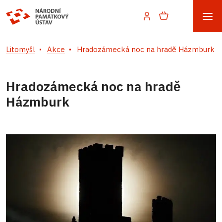
Litomyšl
Akce
Hradozámecká noc na hradě Házmburk
Hradozámecká noc na hradě
Házmburk