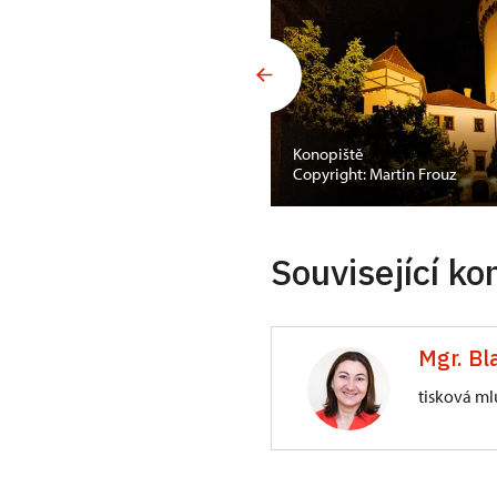
Konopiště
Copyright: Martin Frouz
Související ko
Mgr. Bl
tisková ml
Generální ředite