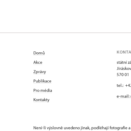
Valdštejnské nám
KONT
Domů
Akce
státní 
Jirásko
Zprávy
570 01 
Publikace
tel.: +
Pro média
e-mail:
Kontakty
Není-li výslovně uvedeno jinak, podléhají fotografie a