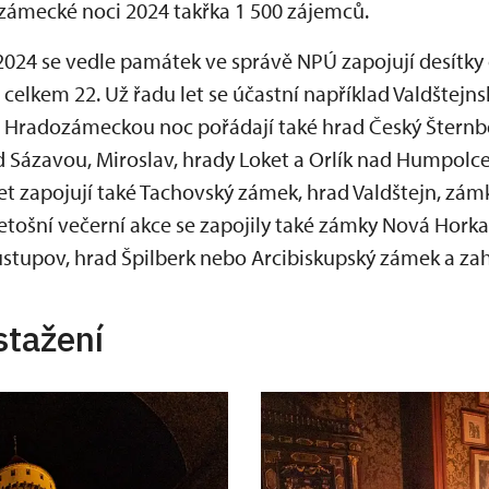
zámecké noci 2024 takřka 1 500 zájemců.
24 se vedle památek ve správě NPÚ zapojují desítky o
 celkem 22. Už řadu let se účastní například Valdštejns
 Hradozámeckou noc pořádají také hrad Český Šternb
d Sázavou, Miroslav, hrady Loket a Orlík nad Humpolc
let zapojují také Tachovský zámek, hrad Valdštejn, zám
etošní večerní akce se zapojily také zámky Nová Horka
ustupov, hrad Špilberk nebo Arcibiskupský zámek a za
stažení