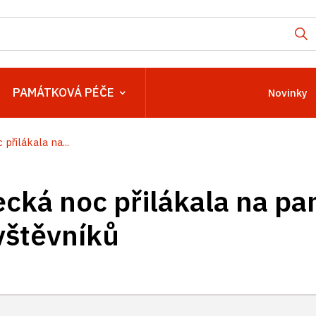
PAMÁTKOVÁ PÉČE
Novinky
řilákala na...
cká noc přilákala na p
ávštěvníků