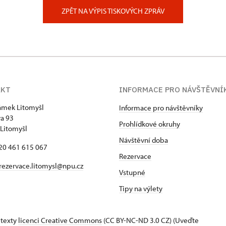
ěstí 162/3, Praha
ZPĚT NA VÝPIS TISKOVÝCH ZPRÁV
AKT
INFORMACE PRO NÁVŠTĚVNÍ
zámek Litomyšl
Informace pro návštěvníky
va 93
Prohlídkové okruhy
Litomyšl
Návštěvní doba
420 461 615 067
Rezervace
rezervace.litomysl@npu.cz
Vstupné
Tipy na výlety
 texty
licenci Creative Commons
(CC BY-NC-ND 3.0 CZ) (Uveďte