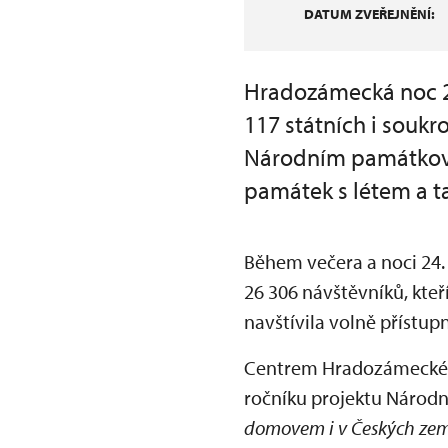
DATUM ZVEŘEJNĚNÍ:
Hradozámecká noc 2
117 státních i souk
Národním památkový
památek s létem a 
Během večera a noci 24
26 306 návštěvníků, kteř
navštívila volně přístup
Centrem Hradozámecké no
ročníku projektu Náro
domovem i v Českých ze