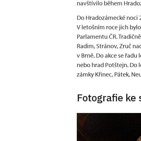
navštívilo během Hrado
Do Hradozámecké noci 20
V letošním roce jich bylo
Parlamentu ČR. Tradičně
Radim, Stránov, Zruč na
v Brně. Do akce se řadu 
nebo hrad Potštejn. Do l
zámky Křinec, Pátek, Ne
Fotografie ke 