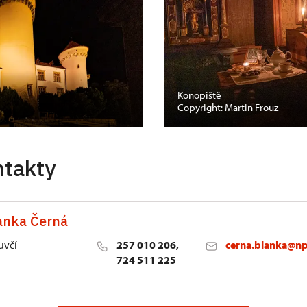
Konopiště
Copyright: Martin Frouz
ntakty
anka Černá
uvčí
257 010 206,
cerna.blanka@np
724 511 225
lství NPÚ