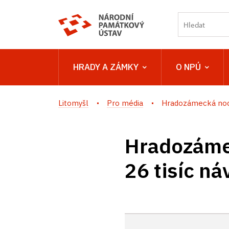
HRADY A ZÁMKY
O NPÚ
Litomyšl
Pro média
Hradozámecká noc p
Hradozáme
26 tisíc n