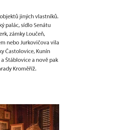
bjektů jiných vlastníků.
ký palác, sídlo Senátu
erk, zámky Loučeň,
em nebo Jurkovičova vila
ky Častolovice, Kunín
 a Štáblovice a nově pak
hrady Kroměříž.