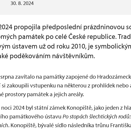
30. 8. 2024
024 propojila předposlední prázdninovou s
romých památek po celé České republice. Trad
m ústavem už od roku 2010, je symbolický
také poděkováním návštěvníkům.
. srpna zavítalo na památky zapojené do Hradozámeck
í si zakoupili vstupenku na některou z prohlídek nebo 
né prostory památek a jejich areály.
ci 2024 byl státní zámek Konopiště, jako jeden z hla
dního památkového ústavu
Po stopách šlechtických rodů
mích
. Konopiště, bývalé sídlo následníka trůnu Františk