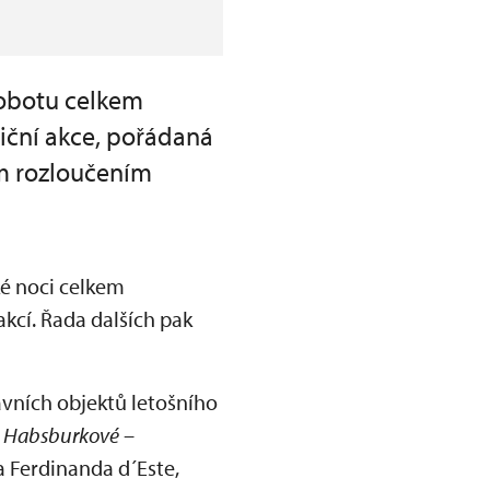
obotu celkem
iční akce, pořádaná
m rozloučením
é noci celkem
akcí. Řada dalších pak
vních objektů letošního
: Habsburkové –
a Ferdinanda d´Este,