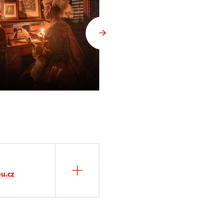
Konopiště
Copyright: Martin Frouz
u.cz