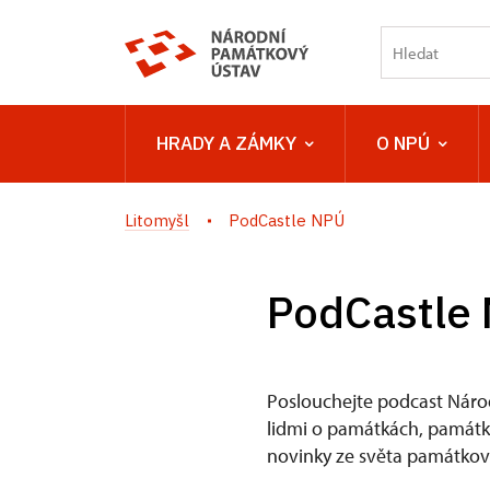
HRADY A ZÁMKY
O NPÚ
Litomyšl
PodCastle NPÚ
PodCastle
Poslouchejte podcast Náro
lidmi o památkách, památkov
novinky ze světa památkové