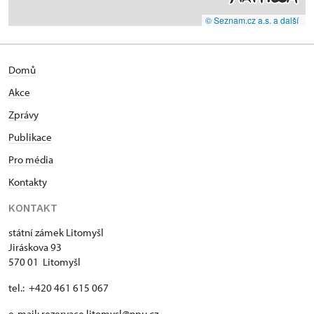
© Seznam.cz a.s. a další
Domů
Akce
Zprávy
Publikace
Pro média
Kontakty
KONTAKT
státní zámek Litomyšl
Jiráskova 93
570 01 Litomyšl
tel.: +420 461 615 067
e-mail:
rezervace.litomysl@npu.cz