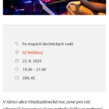
Po stopách šlechtických rodů
SZ Nebílovy
23. 8. 2025
19.30 – 21.00
200,-Kč
V rámci akce Hradozámecká noc jsme pro vás
připravili koncert souboru
pohybujícího se rozhraní