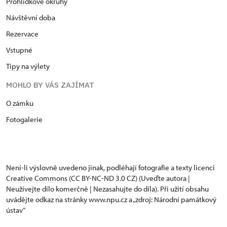
Prohlídkové okruhy
Návštěvní doba
Rezervace
Vstupné
Tipy na výlety
MOHLO BY VÁS ZAJÍMAT
O zámku
Fotogalerie
Není-li výslovně uvedeno jinak, podléhají fotografie a texty
licenci
Creative Commons
(CC BY-NC-ND 3.0 CZ) (Uveďte autora |
Neužívejte dílo komerčně | Nezasahujte do díla). Při užití obsahu
uvádějte odkaz na stránky www.npu.cz a „zdroj: Národní památkový
ústav“