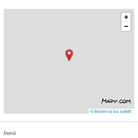
+
−
© Seznam.cz a.s. a další
Domů