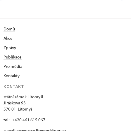
Domů
Akce
Zprávy
Publikace
Pro média
Kontakty
KONTAKT
státní zámek Litomyšl
Jiráskova 93
570 01 Litomyšl
tel.: +420 461 615 067
e-mail:
rezervace.litomysl@npu.cz