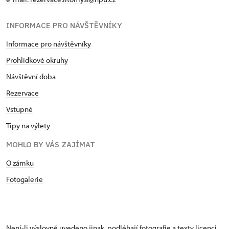
INFORMACE PRO NÁVŠTĚVNÍKY
Informace pro návštěvníky
Prohlídkové okruhy
Návštěvní doba
Rezervace
Vstupné
Tipy na výlety
MOHLO BY VÁS ZAJÍMAT
O zámku
Fotogalerie
Není-li výslovně uvedeno jinak, podléhají fotografie a texty
licenci