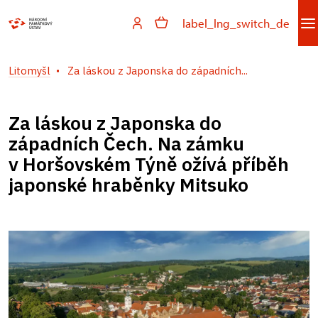
label_lng_switch_de
Litomyšl
Za láskou z Japonska do západních...
Za láskou z Japonska do
západních Čech. Na zámku
v Horšovském Týně ožívá příběh
japonské hraběnky Mitsuko