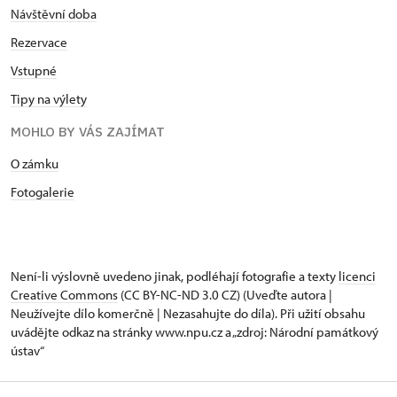
Návštěvní doba
Rezervace
Vstupné
Tipy na výlety
MOHLO BY VÁS ZAJÍMAT
O zámku
Fotogalerie
Není-li výslovně uvedeno jinak, podléhají fotografie a texty
licenci
Creative Commons
(CC BY-NC-ND 3.0 CZ) (Uveďte autora |
Neužívejte dílo komerčně | Nezasahujte do díla). Při užití obsahu
uvádějte odkaz na stránky www.npu.cz a „zdroj: Národní památkový
ústav“