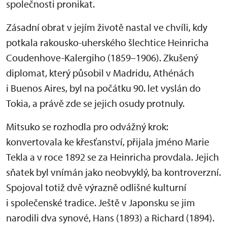
společnosti pronikat.
Zásadní obrat v jejím životě nastal ve chvíli, kdy
potkala rakousko-uherského šlechtice Heinricha
Coudenhove-Kalergiho (1859–1906). Zkušený
diplomat, který působil v Madridu, Athénách
i Buenos Aires, byl na počátku 90. let vyslán do
Tokia, a právě zde se jejich osudy protnuly.
Mitsuko se rozhodla pro odvážný krok:
konvertovala ke křesťanství, přijala jméno Marie
Tekla a v roce 1892 se za Heinricha provdala. Jejich
sňatek byl vnímán jako neobvyklý, ba kontroverzní.
Spojoval totiž dvě výrazně odlišné kulturní
i společenské tradice. Ještě v Japonsku se jim
narodili dva synové, Hans (1893) a Richard (1894).