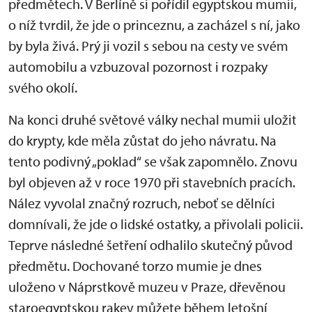
předmětech. V Berlíně si pořídil egyptskou mumii,
o níž tvrdil, že jde o princeznu, a zacházel s ní, jako
by byla živá. Prý ji vozil s sebou na cesty ve svém
automobilu a vzbuzoval pozornost i rozpaky
svého okolí.
Na konci druhé světové války nechal mumii uložit
do krypty, kde měla zůstat do jeho návratu. Na
tento podivný „poklad“ se však zapomnělo. Znovu
byl objeven až v roce 1970 při stavebních pracích.
Nález vyvolal značný rozruch, neboť se dělníci
domnívali, že jde o lidské ostatky, a přivolali policii.
Teprve následné šetření odhalilo skutečný původ
předmětu. Dochované torzo mumie je dnes
uloženo v Náprstkově muzeu v Praze, dřevěnou
staroegyptskou rakev můžete během letošní