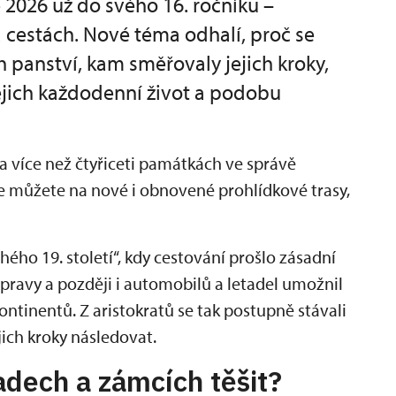
 2026 už do svého 16. ročníku –
a cestách. Nové téma odhalí, proč se
h panství, kam směřovaly jejich kroky,
jejich každodenní život a podobu
a více než čtyřiceti památkách ve správě
e můžete na nové i obnovené prohlídkové trasy,
ho 19. století“, kdy cestování prošlo zásadní
ravy a později i automobilů a letadel umožnil
ntinentů. Z aristokratů se tak postupně stávali
jich kroky následovat.
adech a zámcích těšit?