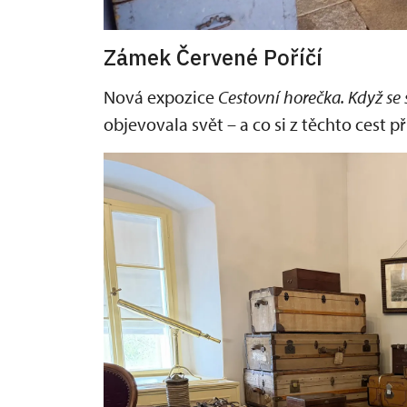
Zámek Červené Poříčí
Nová expozice
C
e
stovní horečka. Když se
objevovala svět – a co si z těchto cest 