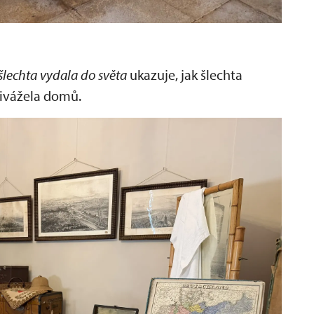
 šlechta vydala do světa
ukazuje, jak šlechta
přivážela domů.