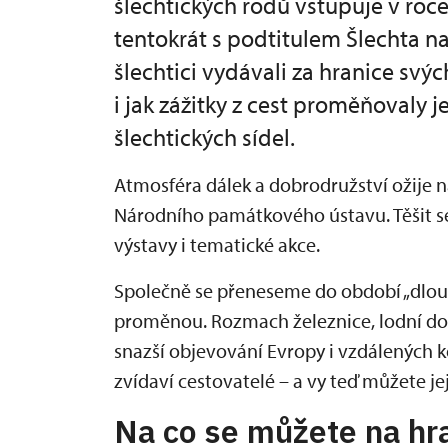
šlechtických rodů vstupuje v roce
tentokrát s podtitulem Šlechta n
šlechtici vydávali za hranice svýc
i jak zážitky z cest proměňovaly 
šlechtických sídel.
Atmosféra dálek a dobrodružství ožije n
Národního památkového ústavu. Těšit s
výstavy i tematické akce.
Společně se přeneseme do období „dlouhé
proměnou. Rozmach železnice, lodní dop
snazší objevování Evropy i vzdálených ko
zvídaví cestovatelé – a vy teď můžete je
Na co se můžete na hr