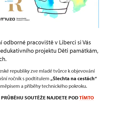
odborné pracoviště v Liberci si Vás
o edukativního projektu Děti památkám,
ch.
 České republiky zve mladé tvůrce k objevování
ošní ročník s podtitulem
„Šlechta na cestách“
 zeměpisem a příběhy technického pokroku.
 I PRŮBĚHU SOUTĚŽE NAJDETE POD
TÍMTO