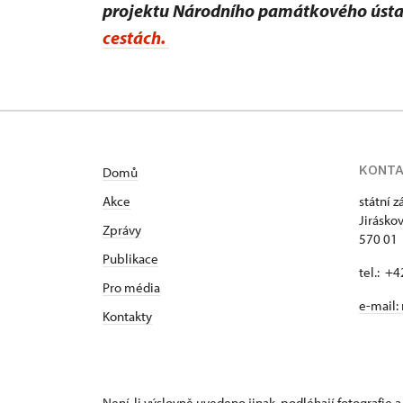
projektu Národního památkového úst
cestách.
KONT
Domů
Akce
státní 
Jirásko
Zprávy
570 01 
Publikace
tel.: +
Pro média
e-mail:
Kontakty
Není-li výslovně uvedeno jinak, podléhají fotografie a