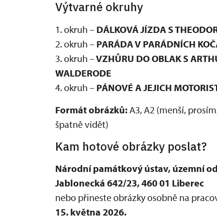
Výtvarné okruhy
1. okruh –
DÁLKOVÁ JÍZDA S THEODO
2. okruh –
PARÁDA V PARÁDNÍCH KOČ
3. okruh –
VZHŮRU DO OBLAK S ARTH
WALDERODE
4. okruh –
PÁNOVÉ A JEJICH MOTORIS
Formát obrázků:
A3, A2 (menší, prosím,
špatně vidět)
Kam hotové obrázky poslat?
Národní památkový ústav, územní odb
Jablonecká 642/23, 460 01 Liberec
nebo přineste obrázky osobně na pracov
15. května 2026.