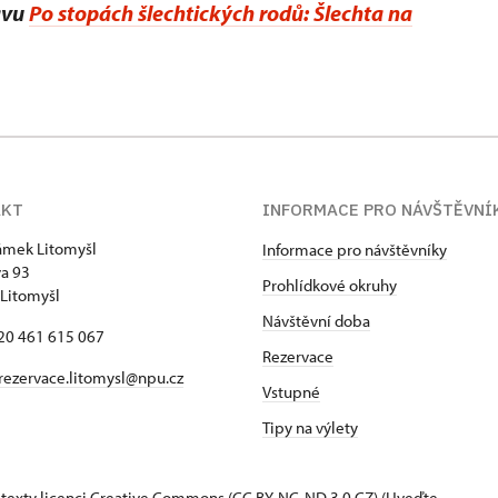
avu
Po stopách šlechtických rodů: Šlechta na
AKT
INFORMACE PRO NÁVŠTĚVNÍ
zámek Litomyšl
Informace pro návštěvníky
va 93
Prohlídkové okruhy
Litomyšl
Návštěvní doba
420 461 615 067
Rezervace
rezervace.litomysl@npu.cz
Vstupné
Tipy na výlety
 texty
licenci Creative Commons
(CC BY-NC-ND 3.0 CZ) (Uveďte