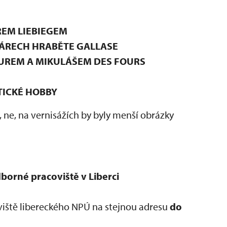
REM LIEBIEGEM
ÁRECH HRABĚTE GALLASE
UREM A MIKULÁŠEM DES FOURS
TICKÉ HOBBY
 ne, na vernisážích by byly menší obrázky
orné pracoviště v Liberci
iště libereckého NPÚ na stejnou adresu
do