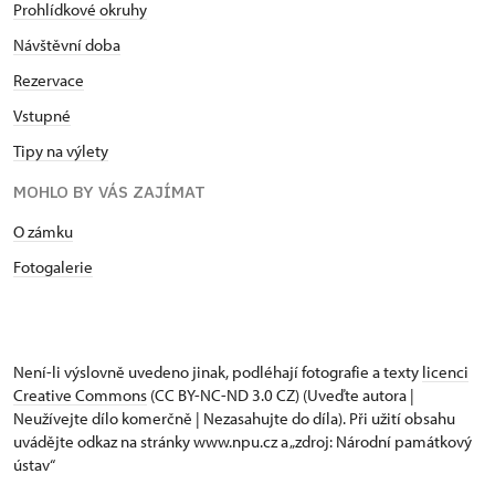
Prohlídkové okruhy
Návštěvní doba
Rezervace
Vstupné
Tipy na výlety
MOHLO BY VÁS ZAJÍMAT
O zámku
Fotogalerie
Není-li výslovně uvedeno jinak, podléhají fotografie a texty
licenci
Creative Commons
(CC BY-NC-ND 3.0 CZ) (Uveďte autora |
Neužívejte dílo komerčně | Nezasahujte do díla). Při užití obsahu
uvádějte odkaz na stránky www.npu.cz a „zdroj: Národní památkový
ústav“