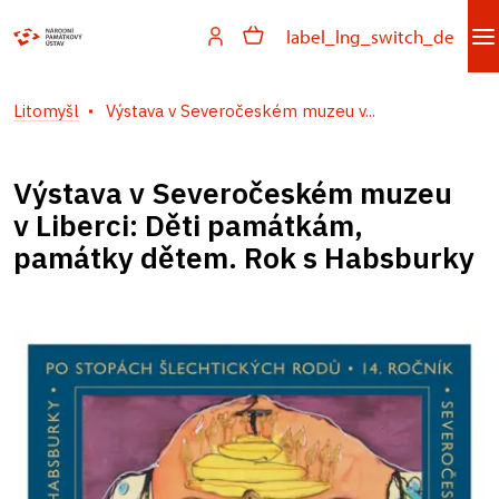
label_lng_switch_de
Litomyšl
Výstava v Severočeském muzeu v...
Výstava v Severočeském muzeu
v Liberci: Děti památkám,
památky dětem. Rok s Habsburky