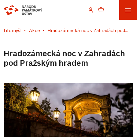
Litomyšl
Akce
Hradozámecká noc v Zahradách pod...
Hradozámecká noc v Zahradách
pod Pražským hradem