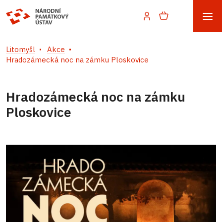
Litomyšl
Akce
Hradozámecká noc na zámku Ploskovice
Hradozámecká noc na zámku
Ploskovice