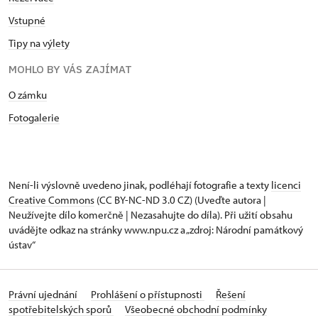
Vstupné
Tipy na výlety
MOHLO BY VÁS ZAJÍMAT
O zámku
Fotogalerie
Není-li výslovně uvedeno jinak, podléhají fotografie a texty
licenci
Creative Commons
(CC BY-NC-ND 3.0 CZ) (Uveďte autora |
Neužívejte dílo komerčně | Nezasahujte do díla). Při užití obsahu
uvádějte odkaz na stránky www.npu.cz a „zdroj: Národní památkový
ústav“
Právní ujednání
Prohlášení o přístupnosti
Řešení
spotřebitelských sporů
Všeobecné obchodní podmínky