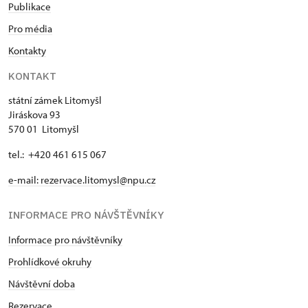
Publikace
Pro média
Kontakty
KONTAKT
státní zámek Litomyšl
Jiráskova 93
570 01 Litomyšl
tel.: +420 461 615 067
e-mail:
rezervace.litomysl@npu.cz
INFORMACE PRO NÁVŠTĚVNÍKY
Informace pro návštěvníky
Prohlídkové okruhy
Návštěvní doba
Rezervace