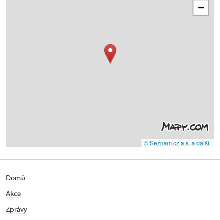
−
© Seznam.cz a.s. a další
Domů
Akce
Zprávy