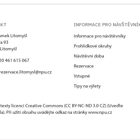
AKT
INFORMACE PRO NÁVŠTĚVNÍ
zámek Litomyšl
Informace pro návštěvníky
va 93
Prohlídkové okruhy
Litomyšl
Návštěvní doba
420 461 615 067
Rezervace
rezervace.litomysl@npu.cz
Vstupné
Tipy na výlety
 texty
licenci Creative Commons
(CC BY-NC-ND 3.0 CZ) (Uveďte
la). Při užití obsahu uvádějte odkaz na stránky www.npu.cz