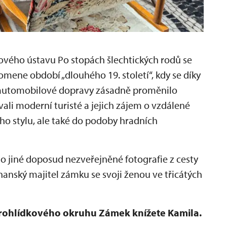
ého ústavu Po stopách šlechtických rodů se
pomene období „dlouhého 19. století“, kdy se díky
i automobilové dopravy zásadně proměnilo
vali moderní turisté a jejich zájem o vzdálené
ího stylu, ale také do podoby hradních
 jiné doposud nezveřejněné fotografie z cesty
hanský majitel zámku se svoji ženou ve třicátých
prohlídkového okruhu Zámek knížete Kamila.