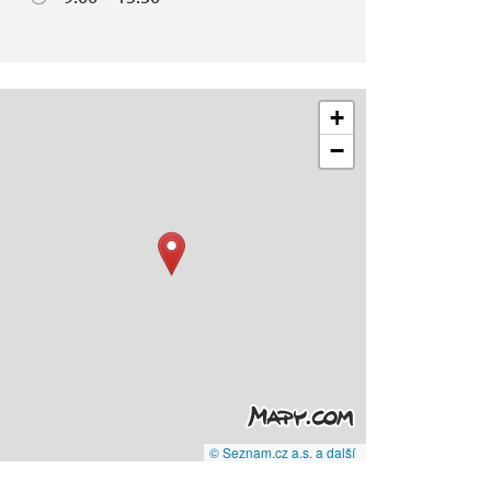
+
−
© Seznam.cz a.s. a další