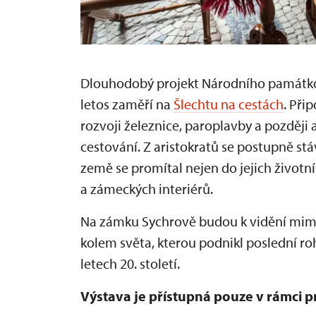
Dlouhodobý projekt Národního památkov
letos zaměří na
Šlechtu na cestách
. Při
rozvoji železnice, paroplavby a pozděj
cestování. Z aristokratů se postupně stá
země se promítal nejen do jejich životn
a zámeckých interiérů.
Na zámku Sychrově budou k vidění mimo
kolem světa, kterou podnikl poslední ro
letech 20. století.
Výstava je přístupná pouze v rámci 