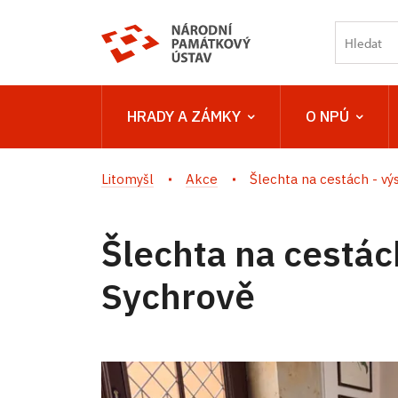
HRADY A ZÁMKY
O NPÚ
Litomyšl
Akce
Šlechta na cestách - výs
Šlechta na cestác
Sychrově