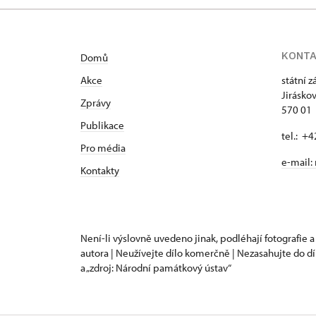
KONT
Domů
Akce
státní 
Jirásko
Zprávy
570 01 
Publikace
tel.: +
Pro média
e-mail:
Kontakty
Není-li výslovně uvedeno jinak, podléhají fotografie a
autora | Neužívejte dílo komerčně | Nezasahujte do dí
a „zdroj: Národní památkový ústav“