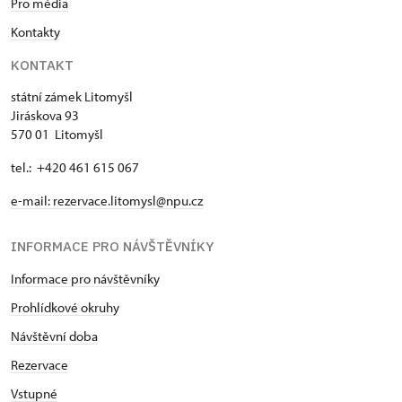
Pro média
Kontakty
KONTAKT
státní zámek Litomyšl
Jiráskova 93
570 01 Litomyšl
tel.: +420 461 615 067
e-mail:
rezervace.litomysl@npu.cz
INFORMACE PRO NÁVŠTĚVNÍKY
Informace pro návštěvníky
Prohlídkové okruhy
Návštěvní doba
Rezervace
Vstupné