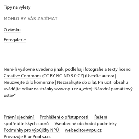
Tipy na výlety
MOHLO BY VÁS ZAJÍMAT
O zámku
Fotogalerie
Není-li výslovně uvedeno jinak, podléhají fotografie a texty
licenci
Creative Commons
(CC BY-NC-ND 3.0 CZ) (Uveďte autora |
Neužívejte dílo komerčně | Nezasahujte do díla). Při užití obsahu
uvádějte odkaz na stránky www.npu.cz a „zdroj: Národní památkový
ústav“
Právní ujednání
Prohlášení o přístupnosti
Řešení
spotřebitelských sporů
Všeobecné obchodní podmínky
Podmínky pro výpůjčky NPÚ
webeditor@npu.cz
Provozuje BluePool s.r.o.