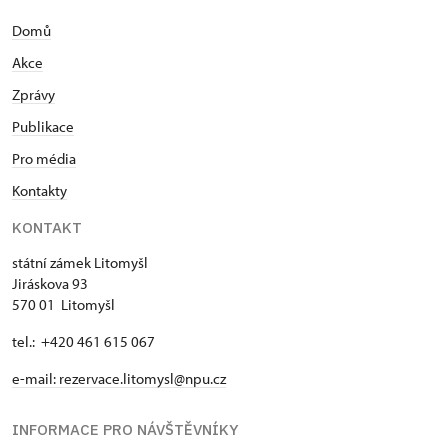
Domů
Akce
Zprávy
Publikace
Pro média
Kontakty
KONTAKT
státní zámek Litomyšl
Jiráskova 93
570 01 Litomyšl
tel.: +420 461 615 067
e-mail:
rezervace.litomysl@npu.cz
INFORMACE PRO NÁVŠTĚVNÍKY