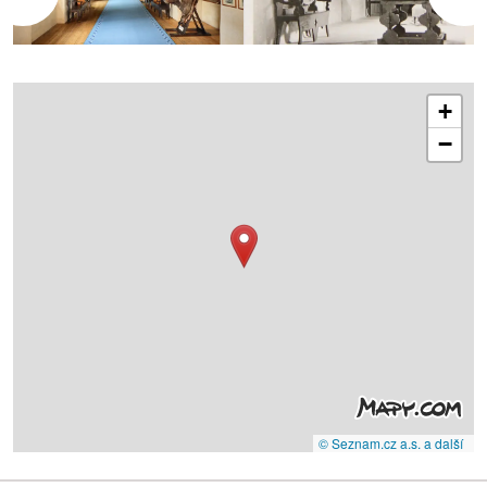
+
−
© Seznam.cz a.s. a další