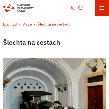
Litomyšl
Akce
Šlechta na cestách
Šlechta na cestách