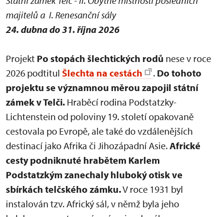
Státní zámek Telč - II. Obytné místnosti posledních
majitelů a I. Renesanční sály
24. dubna do 31. října 2026
Projekt
Po stopách šlechtických rodů
nese v roce
2026 podtitul
Šlechta na cestách
.
Do tohoto
projektu se významnou měrou zapojil státní
zámek v Telči.
Hraběcí rodina Podstatzky-
Lichtenstein od poloviny 19. století opakovaně
cestovala po Evropě, ale také do vzdálenějších
destinací jako Afrika či Jihozápadní Asie.
Africké
cesty podniknuté hrabětem Karlem
Podstatzkým zanechaly hluboký otisk ve
sbírkách telčského zámku.
V roce 1931 byl
instalován tzv. Africký sál, v němž byla jeho