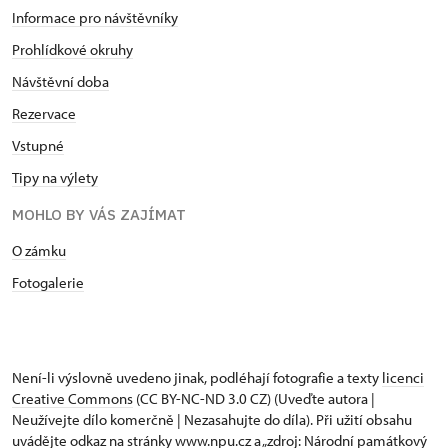
Informace pro návštěvníky
Prohlídkové okruhy
Návštěvní doba
Rezervace
Vstupné
Tipy na výlety
MOHLO BY VÁS ZAJÍMAT
O zámku
Fotogalerie
Není-li výslovně uvedeno jinak, podléhají fotografie a texty
licenci
Creative Commons
(CC BY-NC-ND 3.0 CZ) (Uveďte autora |
Neužívejte dílo komerčně | Nezasahujte do díla). Při užití obsahu
uvádějte odkaz na stránky www.npu.cz a „zdroj: Národní památkový