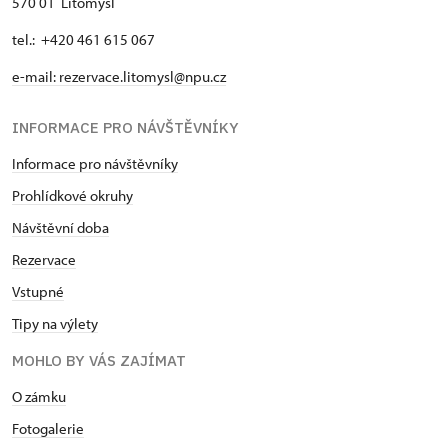
570 01 Litomyšl
tel.: +420 461 615 067
e-mail:
rezervace.litomysl@npu.cz
INFORMACE PRO NÁVŠTĚVNÍKY
Informace pro návštěvníky
Prohlídkové okruhy
Návštěvní doba
Rezervace
Vstupné
Tipy na výlety
MOHLO BY VÁS ZAJÍMAT
O zámku
Fotogalerie