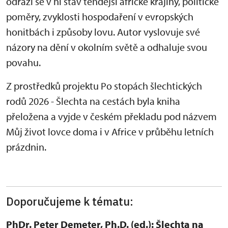
odráží se v ní stav tehdejší africké krajiny, politické
poměry, zvyklosti hospodaření v evropských
honitbách i způsoby lovu. Autor vyslovuje své
názory na dění v okolním světě a odhaluje svou
povahu.
Z prostředků projektu Po stopách šlechtických
rodů 2026 - Šlechta na cestách byla kniha
přeložena a vyjde v českém překladu pod názvem
Můj život lovce doma i v Africe v průběhu letních
prázdnin.
Doporučujeme k tématu:
PhDr. Peter Demeter, Ph.D. (ed.): Šlechta na