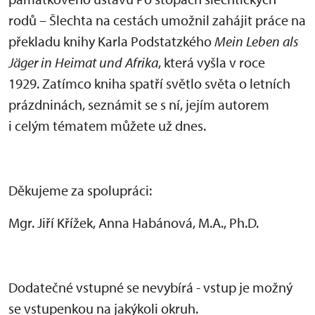
rodů – Šlechta na cestách umožnil zahájit práce na
překladu knihy Karla Podstatzkého
Mein Leben als
Jäger in Heimat und Afrika
, která vyšla v roce
1929. Zatímco kniha spatří světlo světa o letních
prázdninách, seznámit se s ní, jejím autorem
i celým tématem můžete už dnes.
Děkujeme za spolupráci:
Mgr. Jiří Křížek, Anna Habánová, M.A., Ph.D.
Dodatečné vstupné se nevybírá - vstup je možný
se vstupenkou na jakýkoli okruh.