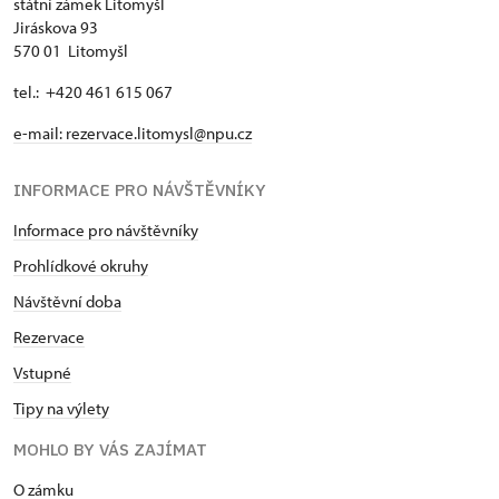
státní zámek Litomyšl
Jiráskova 93
570 01 Litomyšl
tel.: +420 461 615 067
e-mail:
rezervace.litomysl@npu.cz
INFORMACE PRO NÁVŠTĚVNÍKY
Informace pro návštěvníky
Prohlídkové okruhy
Návštěvní doba
Rezervace
Vstupné
Tipy na výlety
MOHLO BY VÁS ZAJÍMAT
O zámku