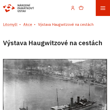
Litomyšl
Akce
Výstava Haugwitzové na cestách
Výstava Haugwitzové na cestách