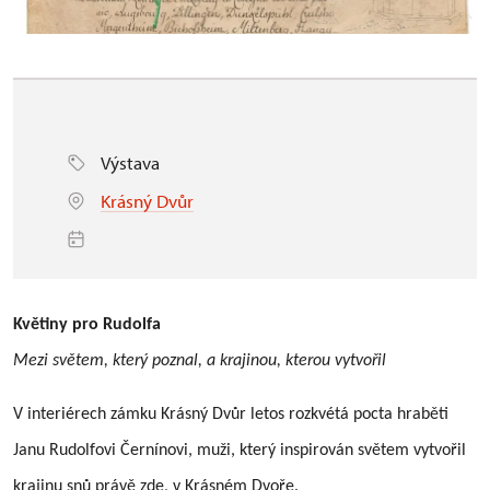
Výstava
Krásný Dvůr
Květiny pro Rudolfa
Mezi světem, který poznal, a krajinou, kterou vytvořil
V interiérech zámku Krásný Dvůr letos rozkvétá pocta hraběti
Janu Rudolfovi Černínovi, muži, který inspirován světem vytvořil
krajinu snů právě zde, v Krásném Dvoře.