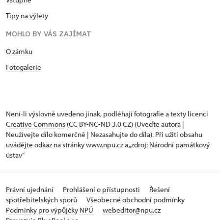
Tipy na výlety
MOHLO BY VÁS ZAJÍMAT
O zámku
Fotogalerie
Není-li výslovně uvedeno jinak, podléhají fotografie a texty
licenci
Creative Commons
(CC BY-NC-ND 3.0 CZ) (Uveďte autora |
Neužívejte dílo komerčně | Nezasahujte do díla). Při užití obsahu
uvádějte odkaz na stránky www.npu.cz a „zdroj: Národní památkový
ústav“
Právní ujednání
Prohlášení o přístupnosti
Řešení
spotřebitelských sporů
Všeobecné obchodní podmínky
Podmínky pro výpůjčky NPÚ
webeditor@npu.cz