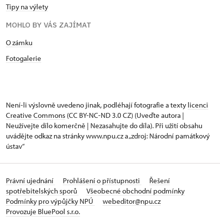
Tipy na výlety
MOHLO BY VÁS ZAJÍMAT
O zámku
Fotogalerie
Není-li výslovně uvedeno jinak, podléhají fotografie a texty
licenci
Creative Commons
(CC BY-NC-ND 3.0 CZ) (Uveďte autora |
Neužívejte dílo komerčně | Nezasahujte do díla). Při užití obsahu
uvádějte odkaz na stránky www.npu.cz a „zdroj: Národní památkový
ústav“
Právní ujednání
Prohlášení o přístupnosti
Řešení
spotřebitelských sporů
Všeobecné obchodní podmínky
Podmínky pro výpůjčky NPÚ
webeditor@npu.cz
Provozuje BluePool s.r.o.