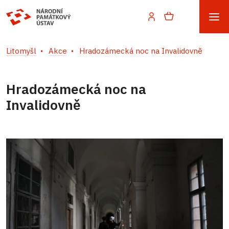
Litomyšl
Akce
Hradozámecká noc na Invalidovně
Hradozámecká noc na
Invalidovně