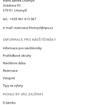
státní zámek Litomyšl
Jiráskova 93
570 01 Litomyšl
tel.: +420 461 615 067
e-mail:
rezervace.litomysl@npu.cz
INFORMACE PRO NÁVŠTĚVNÍKY
Informace pro návštěvníky
Prohlídkové okruhy
Návštěvní doba
Rezervace
Vstupné
Tipy na výlety
MOHLO BY VÁS ZAJÍMAT
O zámku