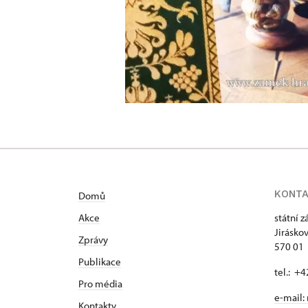
KONT
Domů
Akce
státní 
Jirásko
Zprávy
570 01 
Publikace
tel.: +
Pro média
e-mail:
Kontakty