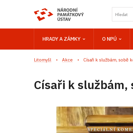
HRADY A ZÁMKY
O NPÚ
Litomyšl
Akce
Císaři k službám, sobě k
Císaři k službám,