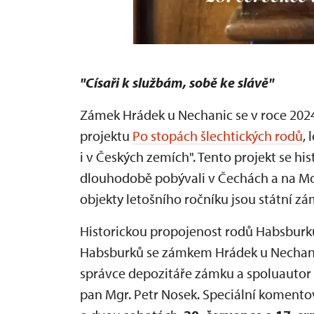
"Císaři k službám, sobě ke slávě"
Zámek Hrádek u Nechanic se v roce 2024
projektu
Po stopách šlechtických rodů
,
i v Českých zemích". Tento projekt se hi
dlouhodobě pobývali v Čechách a na Mo
objekty letošního ročníku jsou státní z
Historickou propojenost rodů Habsburků
Habsburků se zámkem Hrádek u Nechanic
správce depozitáře zámku a spoluauto
pan Mgr. Petr Nosek. Speciální komentov