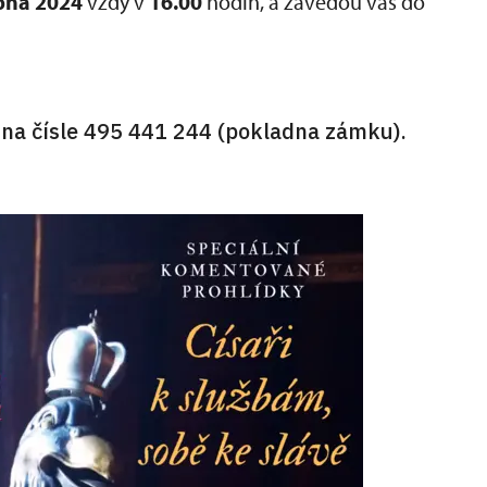
rpna 2024
vždy v
16.00
hodin, a zavedou vás do
na čísle 495 441 244 (pokladna zámku).