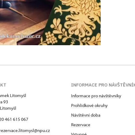
AKT
INFORMACE PRO NÁVŠTĚVNÍ
zámek Litomyšl
Informace pro návštěvníky
va 93
Prohlídkové okruhy
Litomyšl
Návštěvní doba
420 461 615 067
Rezervace
rezervace.litomysl@npu.cz
Vstupné