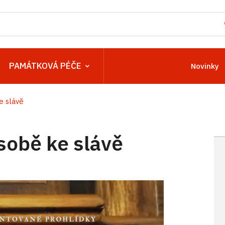
PAMÁTKOVÁ PÉČE
Novinky
e slávě
 sobě ke slávě