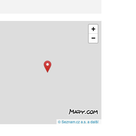
+
−
© Seznam.cz a.s. a další