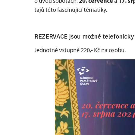
o dvou sobotách,
20. července
a
17. s
tajů této fascinující tématiky.
REZERVACE jsou možné telefonicky 
Jednotné vstupné 220,- Kč na osobu.