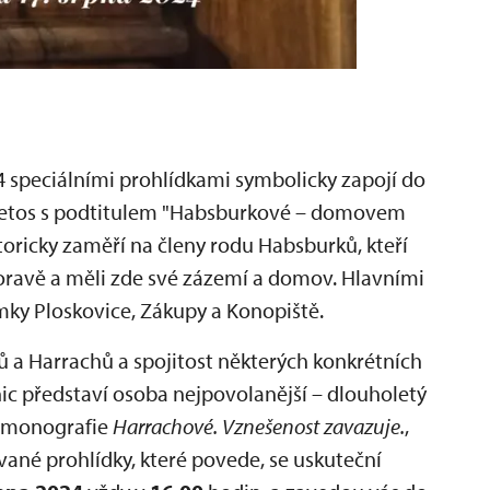
 speciálními prohlídkami symbolicky zapojí do
 letos s podtitulem "Habsburkové – domovem
storicky zaměří na členy rodu Habsburků, kteří
ravě a měli zde své zázemí a domov. Hlavními
ámky Ploskovice, Zákupy a Konopiště.
 a Harrachů a spojitost některých konkrétních
 představí osoba nejpovolanější – dlouholetý
r monografie
Harrachové. Vznešenost zavazuje.
,
ané prohlídky, které povede, se uskuteční