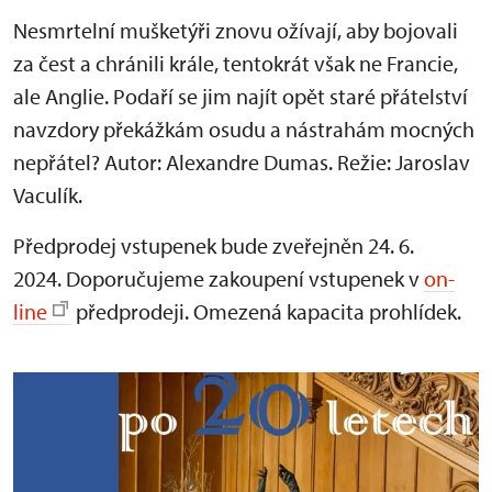
Nesmrtelní mušketýři znovu ožívají, aby bojovali
za čest a chránili krále, tentokrát však ne Francie,
ale Anglie. Podaří se jim najít opět staré přátelství
navzdory překážkám osudu a nástrahám mocných
nepřátel? Autor: Alexandre Dumas. Režie: Jaroslav
Vaculík.
Předprodej vstupenek bude zveřejněn 24. 6.
2024. Doporučujeme zakoupení vstupenek v
on-
line
předprodeji. Omezená kapacita prohlídek.