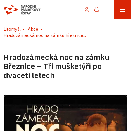
Litomyšl
Akce
Hradozámecká noc na zámku Březnice...
Hradozámecká noc na zámku
Březnice – Tři mušketýři po
dvaceti letech