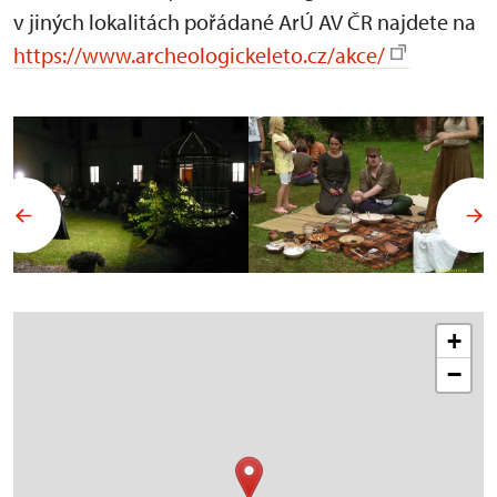
v jiných lokalitách pořádané ArÚ AV ČR najdete na
https://www.archeologickeleto.cz/akce/
+
−