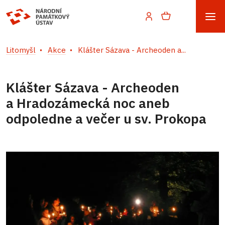
Litomyšl
Akce
Klášter Sázava - Archeoden a...
Klášter Sázava - Archeoden
a Hradozámecká noc aneb
odpoledne a večer u sv. Prokopa