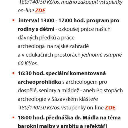
180/140/50 Kč/os. možno zakoupit vstupenky
on-line
ZDE
interval 13:00 - 17:00 hod. program pro
rodiny s dětmi
- ozkoušej práce našich
dávných předků a práce
archeologa na rajské zahradě
a v edukačních prostorách
jednotné vstupné
60 Kč/os.
16:30 hod. speciální komentovaná
archeoprohlídka
s archeologem pro
dospělé, seniory a mládež - aneb Po stopách
archeologie v Sázavském klášteře
180/140/50 Kč/os.
vstupenky on-line
ZDE
18:00 hod. přednáška dr. Mádla na téma
barokní malby v ambitu a refektáři