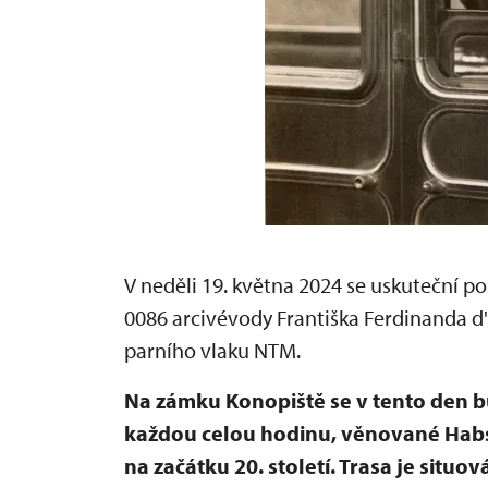
V neděli 19. května 2024 se uskuteční p
0086 arcivévody Františka Ferdinanda d
parního vlaku NTM.
Na zámku Konopiště se v tento den 
každou celou hodinu, věnované Ha
na začátku 20. století. Trasa je situ