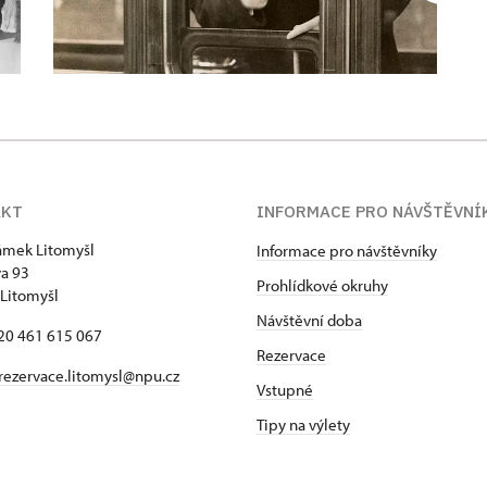
AKT
INFORMACE PRO NÁVŠTĚVNÍ
zámek Litomyšl
Informace pro návštěvníky
va 93
Prohlídkové okruhy
Litomyšl
Návštěvní doba
420 461 615 067
Rezervace
rezervace.litomysl@npu.cz
Vstupné
Tipy na výlety