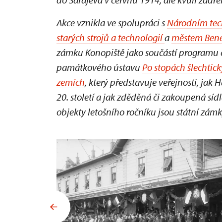
Akce vznikla ve spolupráci s
Národním te
starých strojů a technologií
a
městem Ben
zámku Konopiště jako součástí programu 
památkového ústavu
Po stopách šlechtic
zemích
, který představuje veřejnosti, ja
20. století a jak zděděná či zakoupená sí
objekty letošního ročníku jsou státní zám