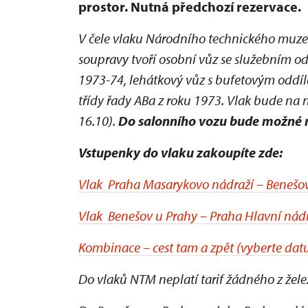
prostor. Nutná předchozí rezervace.
V čele vlaku Národního technického muze
soupravy tvoří osobní vůz se služebním od
1973-74, lehátkový vůz s bufetovým oddíle
třídy řady ABa z roku 1973. Vlak bude na 
16.10).
D
o
salonního vozu bude možné n
Vstupenky do vlaku zakoupíte zde:
Vlak Praha Masarykovo nádraží – Benešov
Vlak Benešov u Prahy – Praha Hlavní nád
Kombinace – cest tam a zpět (vyberte datu
Do vlaků NTM neplatí tarif žádného z žel