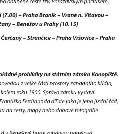
po oblíbené cestě tzv. Posázavským pacifikem.
7.00) – Praha Braník – Vrané n. Vltavou –
rčany – Benešov u Prahy (10.15)
Čerčany – Strančice – Praha Vršovice – Praha
řádné prohlídky na státním zámku Konopiště
.
ovedou z velké části prostory západního křídla,
 kolem roku 1900. Správa zámku vystaví
rantiška Ferdinanda d'Este jako je jeho jízdní řád,
ničku na cesty, mapy nebo dobové fotografie
aží v Benešově bude zahájena panelová