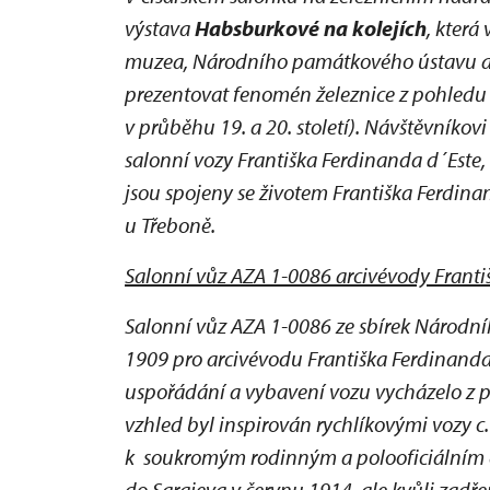
výstava
Habsburkové na kolejích
, která
muzea, Národního památkového ústavu a Sp
prezentovat fenomén železnice z pohledu c
v průběhu 19. a 20. století). Návštěvníkov
salonní vozy Františka Ferdinanda d´Este, a
jsou spojeny se životem Františka Ferdina
u Třeboně.
Salonní vůz AZA 1-0086 arcivévody Franti
Salonní vůz AZA 1-0086 ze sbírek Národní
1909 pro arcivévodu Františka Ferdinanda 
uspořádání a vybavení vozu vycházelo z 
vzhled byl inspirován rychlíkovými vozy c.
k soukromým rodinným a polooficiálním ce
do Sarajeva v červnu 1914, ale kvůli zad