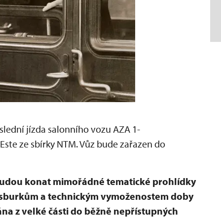
oslední jízda salonního vozu AZA 1-
'Este ze sbírky NTM. Vůz bude zařazen do
budou konat mimořádné tematické prohlídky
bsburkům a technickým vymoženostem doby
ována z velké části do běžně nepřístupných