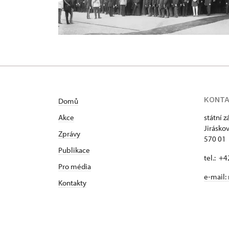
KONT
Domů
Akce
státní 
Jirásko
Zprávy
570 01 
Publikace
tel.: +
Pro média
e-mail:
Kontakty