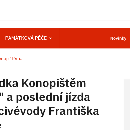
PAMÁTKOVÁ PÉČE
Novinky
nopištěm...
ídka Konopištěm
 a poslední jízda
civévody Františka
e