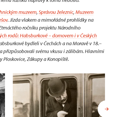
chnickým muzeem
,
Správou železnic
,
Muzeem
ešov
. Jízda vlakem a mimořádné prohlídky na
čtrnáctého ročníku projektu Národního
kých rodů: Habsburkové – domovem i v Českých
k Habsburkové bydleli v Čechách a na Moravě v 18.–
dla přizpůsobovali svému vkusu i zálibám. Hlavními
ky Ploskovice, Zákupy a Konopiště.