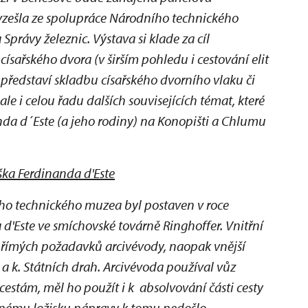
 vzešla ze spolupráce Národního technického
rávy železnic. Výstava si klade za cíl
ísařského dvora (v širším pohledu i cestování elit
i představí skladbu císařského dvorního vlaku či
le i celou řadu dalších souvisejících témat, které
nda d´Este (a jeho rodiny) na Konopišti a Chlumu
ška Ferdinanda d'Este
ho technického muzea byl postaven v roce
d'Este ve smíchovské továrně Ringhoffer. Vnitřní
přímých požadavků arcivévody, naopak vnější
 a k. Státních drah. Arcivévoda používal vůz
stám, měl ho použít i k absolvování části cesty
řenému ložisku nápravy k tomu nedošlo.