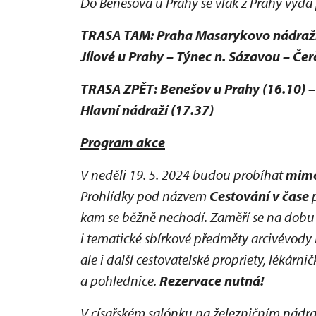
Do Benešova u Prahy se vlak z Prahy vydá 
TRASA TAM: Praha Masarykovo nádraží (
Jílové u Prahy – Týnec n. Sázavou – Če
TRASA ZPĚT: Benešov u Prahy (16.10) – 
Hlavní nádraží (17.37)
Program akce
V neděli 19. 5. 2024 budou probíhat
mimo
Prohlídky pod názvem
Cestování v čase
p
kam se běžně nechodí. Zaměří se na dobu
i tematické sbírkové předměty arcivévody F
ale i další cestovatelské propriety, lékár
a pohlednice.
Rezervace nutná!
V císařském salónku na železničním nádr