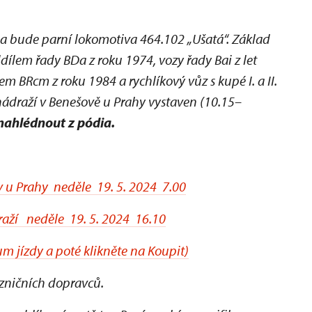
a bude parní lokomotiva 464.102 „Ušatá“. Základ
dílem řady BDa z roku 1974, vozy řady Bai z let
m BRcm z roku 1984 a rychlíkový vůz s kupé I. a II.
nádraží v Benešově u Prahy vystaven (10.15–
ahlédnout z pódia.
 u Prahy neděle 19. 5. 2024 7.00
raží neděle 19. 5. 2024 16.10
m jízdy a poté klikněte na Koupit)
ezničních dopravců.