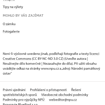
Tipy na výlety
MOHLO BY VÁS ZAJÍMAT
O zámku
Fotogalerie
Není-li výslovně uvedeno jinak, podléhají fotografie a texty
licenci
Creative Commons
(CC BY-NC-ND 3.0 CZ) (Uveďte autora |
Neužívejte dílo komerčně | Nezasahujte do díla). Při užití obsahu
uvádějte odkaz na stránky www.npu.cz a „zdroj: Národní památkový
ústav“
Právní ujednání
Prohlášení o přístupnosti
Řešení
spotřebitelských sporů
Všeobecné obchodní podmínky
Podmínky pro výpůjčky NPÚ
webeditor@npu.cz
Provozuje BluePool s.r.o.