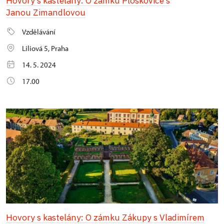
Hovory s kastelány: O zámku Ploskovice s
Janou Zimandlovou
Vzdělávání
Liliová 5, Praha
14. 5. 2024
17.00
Hovory s kastelány: O zámku Zákupy s Vladimírem