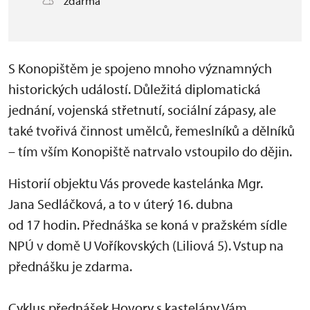
zdarma
S Konopištěm je spojeno mnoho významných
historických událostí. Důležitá diplomatická
jednání, vojenská střetnutí, sociální zápasy, ale
také tvořivá činnost umělců, řemeslníků a dělníků
– tím vším Konopiště natrvalo vstoupilo do dějin.
Historií objektu Vás provede kastelánka Mgr.
Jana Sedláčková, a to v úterý 16. dubna
od 17 hodin. Přednáška se koná v pražském sídle
NPÚ v domě U Voříkovských (Liliová 5). Vstup na
přednášku je zdarma.
Cyklus přednášek Hovory s kastelány Vám