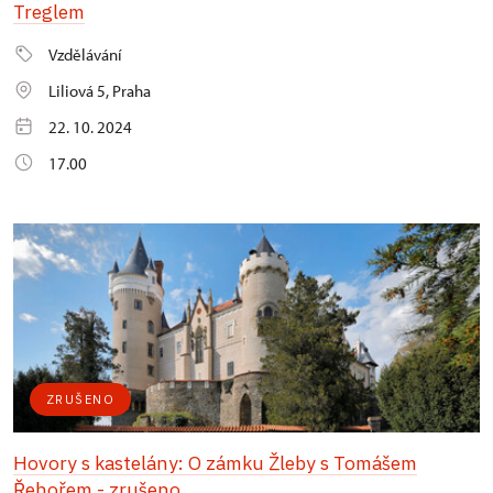
Treglem
Vzdělávání
Liliová 5, Praha
22. 10. 2024
17.00
ZRUŠENO
Hovory s kastelány: O zámku Žleby s Tomášem
Řehořem - zrušeno